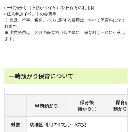
□一時預かり（旧預かり保育）/休日保育の利用料
□任意参加イベントの会費等
※ 遠足、行事、暖房、バスに関する費用は、すべて保育料に含ま
れます。
※ 実費経費は、翌月の保育料引落の際に、保育料と一緒に引落し
ます。
一時預かり保育について
保育後
保育後
早朝預かり
預かり①
預かり②
対象
幼稚園利用の3歳児～5歳児