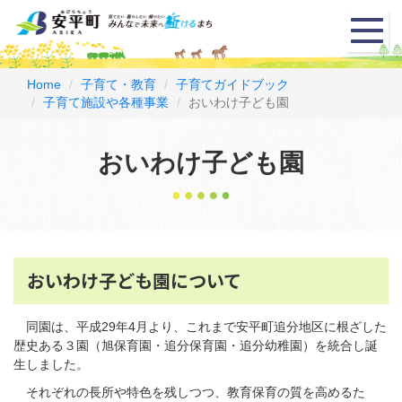
メ
ニ
ュ
ー
Home
子育て・教育
子育てガイドブック
子育て施設や各種事業
おいわけ子ども園
おいわけ子ども園
おいわけ子ども園について
同園は、平成29年4月より、これまで安平町追分地区に根ざした
歴史ある３園（旭保育園・追分保育園・追分幼稚園）を統合し誕
生しました。
それぞれの長所や特色を残しつつ、教育保育の質を高めるた