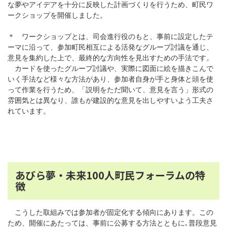
な夢やアイデアを十分に反映した計画づくりを行うため、町民ワ
ークショップを開催しました。
＊ ワークショップとは、司会進行役のもと、事前に設定したテ
ーマに沿って、参加町民相互による活発なグループ討議を通じ、
意見を集約した上で、最終的な方向性を見出すための手法です。
カードを使ったグループ討議や、実際に図面に絵を描きこんで
いく手法など様々な方法があり、参加者自身が手と身体と頭を使
って作業を行うため、「説明をただ聞いて、意見を言う」形式の
雰囲気とは異なり、誰もが建設的な意見を出しやすいよう工夫さ
れています。
あびら夢・未来100人町民フォーラムの特
徴
こうした取組みでは参加者が固定化する傾向にあります。この
ため、開催にあたっては、事前に公募する方法とともに､普段意見