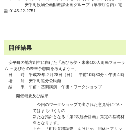
安平町役場企画財政課企画グループ（早来庁舎内）電
話 0145-22-2751
開催結果
安平町の地方創生に向けた「あびら夢・未来100人町民フォーラ
ム ～あびらの未来予想図を考えよう～」
日 時 平成28年２月28日（日） 午前10時30分～午後４時
場 所 安平町追分公民館
結 果 午前：基調講演 午後：ワークショップ
開催概要及び結果
今回のワークショップで出された意見等につい
てはまちづくりの
新たな指針となる「第2次総合計画」策定の基礎材
料となります。
また、「町民意識調査」をはじめ「団体ヒアリン