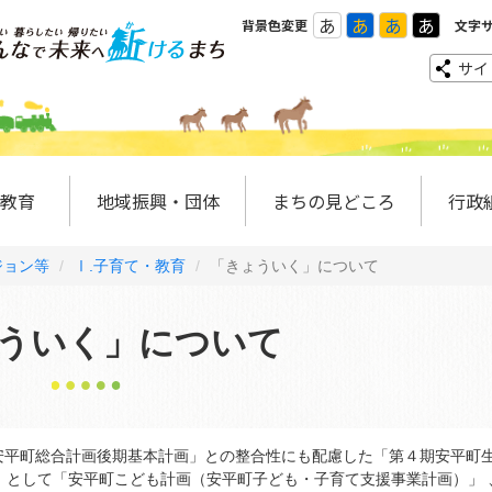
あ
あ
あ
あ
背景色変更
文字
サイ
教育
地域振興・団体
まちの見どころ
行政
ジョン等
Ⅰ.子育て・教育
「きょういく」について
ういく」について
平町総合計画後期基本計画」との整合性にも配慮した「第４期安平町
」として「安平町こども計画（安平町子ども・子育て支援事業計画）」 