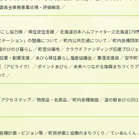
委員会事務事業点検・評価報告
おこし協力隊
移住定住支援
北海道日本ハムファイターズ北海道179
)ステーション」の整備について
町内公共交通について
町内各種団体
道のびのび暮らし
町営分譲地
クラウドファンディング応援プロジ
起業・創業支援
あびら移住暮らし推進協議会
集落支援員
安平町
IKE（アビライク）
ポイントあびら
未来へつながる復興まちづくりプ
いて
アクセスマップ
物産品・名産品
町内各種施設
道の駅あびらD5
各種計画・ビジョン等
町民参画と協働のまちづくり
ていあんくん