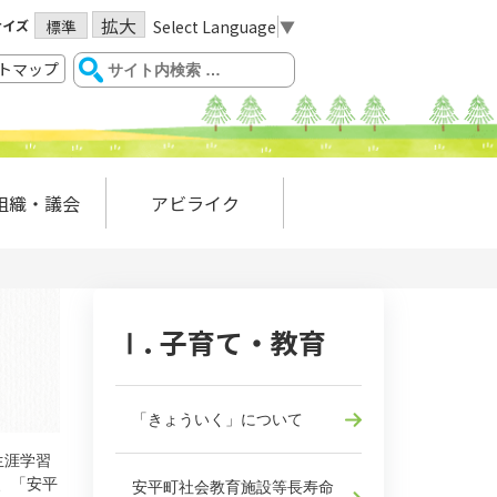
拡大
サイズ
Select Language
▼
標準
トマップ
組織・議会
アビライク
Ⅰ. 子育て・教育
「きょういく」について
生涯学習
、「安平
安平町社会教育施設等長寿命