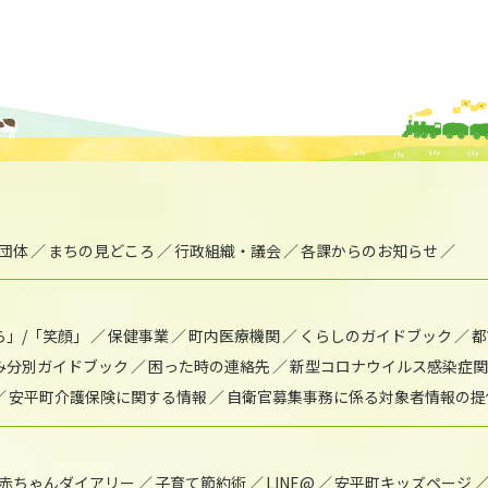
団体
まちの見どころ
行政組織・議会
各課からのお知らせ
ら」/「笑顔」
保健事業
町内医療機関
くらしのガイドブック
都
み分別ガイドブック
困った時の連絡先
新型コロナウイルス感染症関
安平町介護保険に関する情報
自衛官募集事務に係る対象者情報の提
赤ちゃんダイアリー
子育て節約術
LINE@
安平町キッズページ