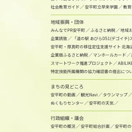
社会教育ガイド
安平町立早来学園
教育
地域振興・団体
みんなでPR安平町
ふるさと納税
地域
企業誘致
「道の駅 あびらD51(デゴイチ
安平町・厚真町の移住定住支援サイト 北海
企業版ふるさと納税
マンホールカード
スマートワーク推進プロジェクト
ABIL
特定技能所属機関の協力確認書の提出につ
まちの見どころ
安平町の動画
観光Navi
タウンマップ
ぬくもりセンター
安平町の天気
行政組織・議会
安平町の概況
安平町総合計画
安平町の