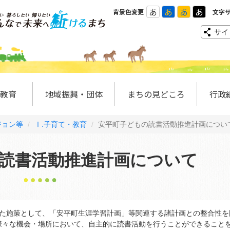
あ
あ
あ
あ
背景色変更
文字
サイ
教育
地域振興・団体
まちの見どころ
行政
ジョン等
Ⅰ.子育て・教育
安平町子どもの読書活動推進計画につい
読書活動推進計画について
た施策として、「安平町生涯学習計画」等関連する諸計画との整合性を
様々な機会・場所において、自主的に読書活動を行うことができること