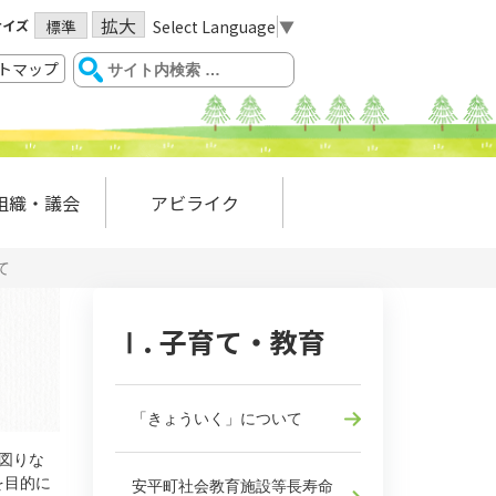
拡大
サイズ
Select Language
▼
標準
トマップ
組織・議会
アビライク
て
Ⅰ. 子育て・教育
「きょういく」について
図りな
を目的に
安平町社会教育施設等長寿命