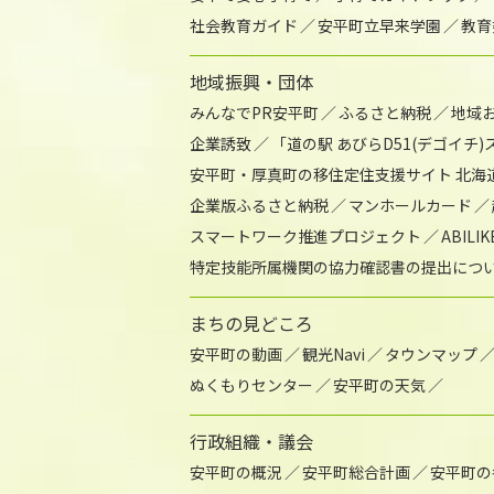
社会教育ガイド
安平町立早来学園
教育
地域振興・団体
みんなでPR安平町
ふるさと納税
地域
企業誘致
「道の駅 あびらD51(デゴイチ
安平町・厚真町の移住定住支援サイト 北海
企業版ふるさと納税
マンホールカード
スマートワーク推進プロジェクト
ABIL
特定技能所属機関の協力確認書の提出につ
まちの見どころ
安平町の動画
観光Navi
タウンマップ
ぬくもりセンター
安平町の天気
行政組織・議会
安平町の概況
安平町総合計画
安平町の