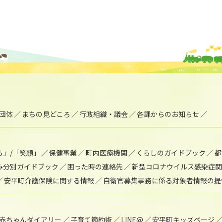
団体
まちの見どころ
行政組織・議会
各課からのお知らせ
ら」/「笑顔」
保健事業
町内医療機関
くらしのガイドブック
都
み分別ガイドブック
困った時の連絡先
新型コロナウイルス感染症関
安平町介護保険に関する情報
自衛官募集事務に係る対象者情報の提
赤ちゃんダイアリー
子育て節約術
LINE@
安平町キッズページ