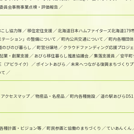
委員会事務事業点検・評価報告
おこし協力隊
移住定住支援
北海道日本ハムファイターズ北海道179
)ステーション」の整備について
町内公共交通について
町内各種団体
道のびのび暮らし
町営分譲地
クラウドファンディング応援プロジ
起業・創業支援
あびら移住暮らし推進協議会
集落支援員
安平町
IKE（アビライク）
ポイントあびら
未来へつながる復興まちづくりプ
いて
アクセスマップ
物産品・名産品
町内各種施設
道の駅あびらD5
各種計画・ビジョン等
町民参画と協働のまちづくり
ていあんくん