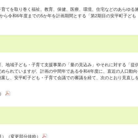
育てを取り巻く福祉、教育、保健、医療、環境、住宅などのあらゆる
から令和6年度までの5か年を計画期間とする「第2期目の安平町子ども
、地域子ども・子育て支援事業の「量の見込み」やそれに対する「提
定められていますが、計画の中間年である令和4年度に、直近の人口動向
勘案し、安平町子ども・子育て会議での審議を経て、次のとおり見直し
）
月）（変更部分抜粋）