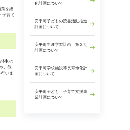
化計画について
施策を総
・子育て
安平町子どもの読書活動推進
計画について
安平町生涯学習計画 第３期
計画について
供体制の
や、教
安平町学校施設等長寿命化計
を行いま
画について
安平町子ども・子育て支援事
業計画について