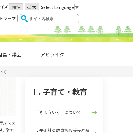
拡大
サイズ
Select Language
▼
標準
トマップ
組織・議会
アビライク
いて
Ⅰ. 子育て・教育
「きょういく」について
度からス
おける子
安平町社会教育施設等長寿命