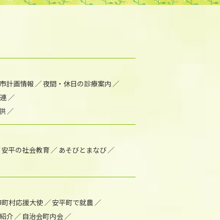
市計画情報
夜間・休日の診療案内
連
供
安平の社会教育
あそびとまなび
市町村応援大使
安平町で就農
紹介
自治会町内会