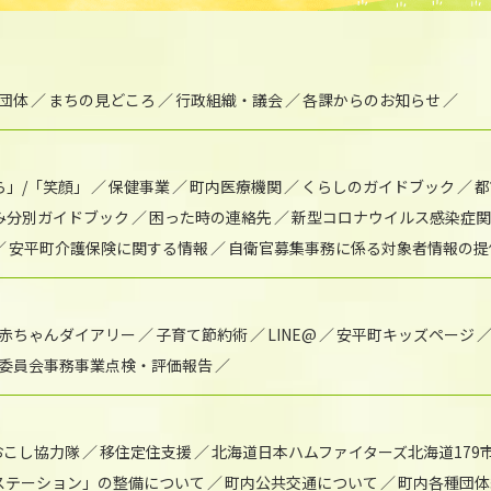
団体
まちの見どころ
行政組織・議会
各課からのお知らせ
ら」/「笑顔」
保健事業
町内医療機関
くらしのガイドブック
都
み分別ガイドブック
困った時の連絡先
新型コロナウイルス感染症関
安平町介護保険に関する情報
自衛官募集事務に係る対象者情報の提
赤ちゃんダイアリー
子育て節約術
LINE@
安平町キッズページ
委員会事務事業点検・評価報告
おこし協力隊
移住定住支援
北海道日本ハムファイターズ北海道179
)ステーション」の整備について
町内公共交通について
町内各種団体