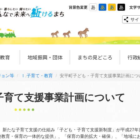
あ
あ
あ
あ
背景色変更
文字
サイ
教育
地域振興・団体
まちの見どころ
行政
ジョン等
Ⅰ.子育て・教育
安平町子ども・子育て支援事業計画につ
子育て支援事業計画について
、新たな子育て支援の仕組み「子ども・子育て支援新制度」が平成27年
校教育・保育の一体的な提供」、「保育の量的拡大・確保」、「地域に