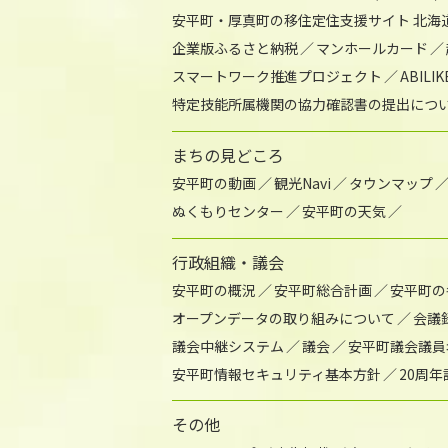
安平町・厚真町の移住定住支援サイト 北海
企業版ふるさと納税
マンホールカード
スマートワーク推進プロジェクト
ABIL
特定技能所属機関の協力確認書の提出につ
まちの見どころ
安平町の動画
観光Navi
タウンマップ
ぬくもりセンター
安平町の天気
行政組織・議会
安平町の概況
安平町総合計画
安平町の
オープンデータの取り組みについて
会議
議会中継システム
議会
安平町議会議員
安平町情報セキュリティ基本方針
20周
その他