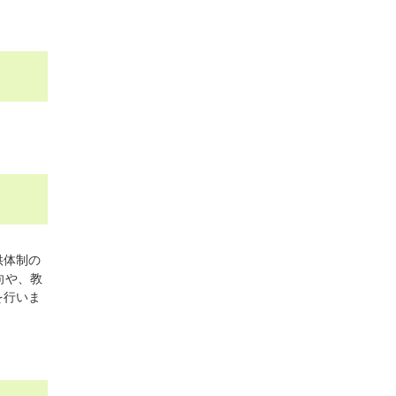
供体制の
向や、教
を行いま