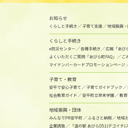
お知らせ
くらしと手続き
子育て支援
地域振興・
くらしと手続き
e防災センター
各種手続き
広報「あび
よくいただくご質問「あびら町FAQ」
ご
マイナンバーカードプロモーションページ
子育て・教育
安平で安心子育て
子育てガイドブック
社会教育ガイド
安平町立早来学園
教育
地域振興・団体
みんなでPR安平町
ふるさと納税
地域
企業誘致
「道の駅 あびらD51(デゴイチ