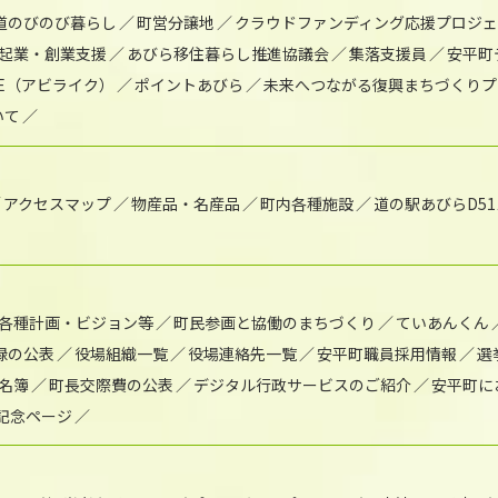
道のびのび暮らし
町営分譲地
クラウドファンディング応援プロジ
起業・創業支援
あびら移住暮らし推進協議会
集落支援員
安平町
IKE（アビライク）
ポイントあびら
未来へつながる復興まちづくりプ
いて
アクセスマップ
物産品・名産品
町内各種施設
道の駅あびらD5
各種計画・ビジョン等
町民参画と協働のまちづくり
ていあんくん
録の公表
役場組織一覧
役場連絡先一覧
安平町職員採用情報
選
名簿
町長交際費の公表
デジタル行政サービスのご紹介
安平町に
年記念ページ