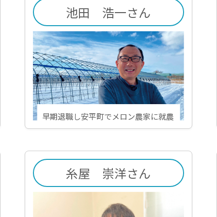
池田 浩一さん
早期退職し安平町でメロン農家に就農
糸屋 崇洋さん