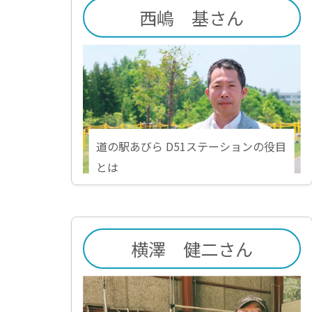
西嶋 基さん
道の駅あびら D51ステーションの役目
とは
横澤 健二さん