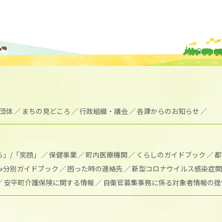
団体
まちの見どころ
行政組織・議会
各課からのお知らせ
ら」/「笑顔」
保健事業
町内医療機関
くらしのガイドブック
都
み分別ガイドブック
困った時の連絡先
新型コロナウイルス感染症関
安平町介護保険に関する情報
自衛官募集事務に係る対象者情報の提