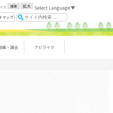
拡大
標準
Select Language
▼
イズ
トマップ
組織・議会
アビライク