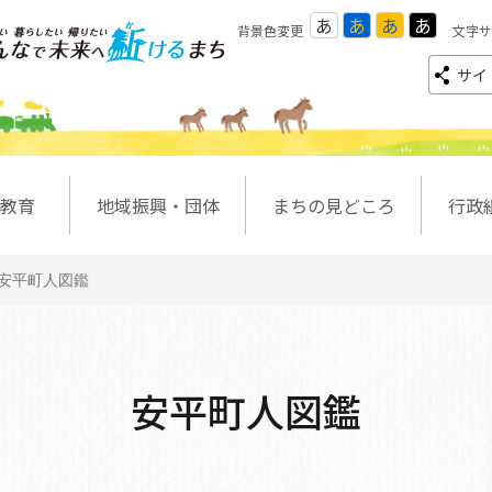
あ
あ
あ
あ
背景色変更
文字サ
サイ
教育
地域振興・団体
まちの見どころ
行政
安平町人図鑑
安平町人図鑑