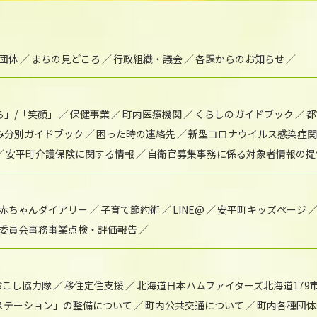
団体
まちの見どころ
行政組織・議会
各課からのお知らせ
ら」/「笑顔」
保健事業
町内医療機関
くらしのガイドブック
都
み分別ガイドブック
困った時の連絡先
新型コロナウイルス感染症関
安平町介護保険に関する情報
自衛官募集事務に係る対象者情報の提
赤ちゃんダイアリー
子育て節約術
LINE@
安平町キッズページ
委員会事務事業点検・評価報告
おこし協力隊
移住定住支援
北海道日本ハムファイターズ北海道179
)ステーション」の整備について
町内公共交通について
町内各種団体