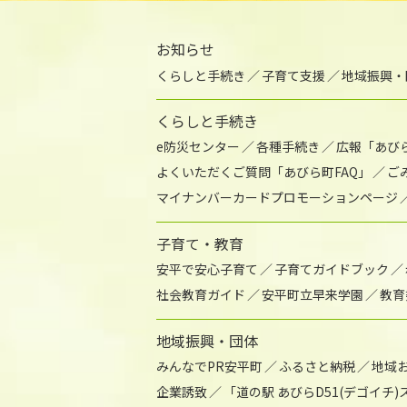
お知らせ
くらしと手続き
子育て支援
地域振興・
くらしと手続き
e防災センター
各種手続き
広報「あび
よくいただくご質問「あびら町FAQ」
ご
マイナンバーカードプロモーションページ
子育て・教育
安平で安心子育て
子育てガイドブック
社会教育ガイド
安平町立早来学園
教育
地域振興・団体
みんなでPR安平町
ふるさと納税
地域
企業誘致
「道の駅 あびらD51(デゴイチ