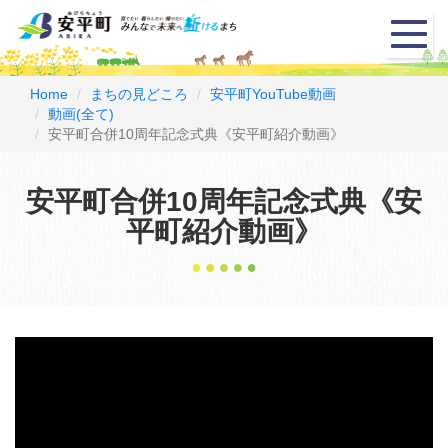
メ
ニ
ュ
ー
Home
まちの見どころ
安平町YouTube動画
動画(全て)
安平町合併10周年記念式典《安平町紹介動画》
安平町合併10周年記念式典《安
平町紹介動画》