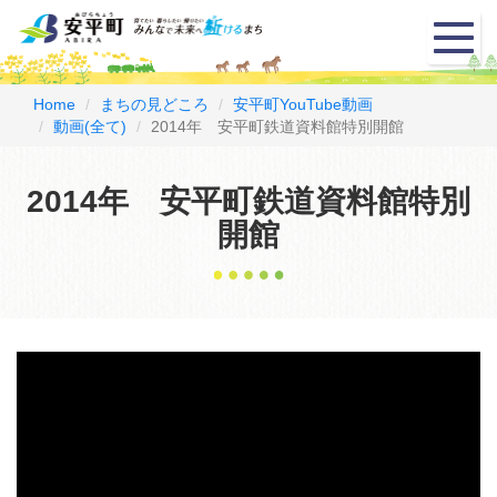
メ
ニ
ュ
ー
Home
まちの見どころ
安平町YouTube動画
動画(全て)
2014年 安平町鉄道資料館特別開館
2014年 安平町鉄道資料館特別
開館