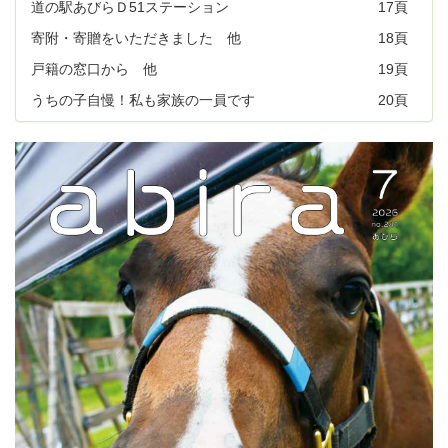
道の駅あびらＤ51ステーション
17頁
寄附・寄贈をいただきました 他
18頁
戸籍の窓口から 他
19頁
うちの子自慢！私も家族の一員です
20頁