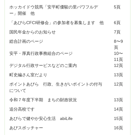
ホッカイドウ競馬「安平町優駿の里パワフルデ
5頁
ー」開催 他
「あびらCFCI研修会」の参加者を募集します 他
6頁
国民年金からのお知らせ
7頁
総合計画のページ
8〜9
頁
安平・厚真行政事務組合のページ
10〜
11頁
デジタル行政サービスなどのご案内
12頁
町史編さん室だより
13頁
ポイントあびら 行政、生きがいポイントの付与
12頁
について
令和７年度下半期 まちの財政状況
13頁
追分高校です
14頁
あびらで健やか安心生活 abiLife
15頁
あびスポッチャー
16頁