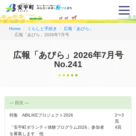
メ
ニ
ュ
ー
Home
くらしと手続き
広報「あびら」
広報「あびら」2026年7月号
広報「あびら」2026年7月号
No.241
― 目次 ―
特集 ABILIKEプロジェクト2026
2〜3
頁
「安平町ボランティ体験プログラム2026」参加者
4頁
を募集します 他