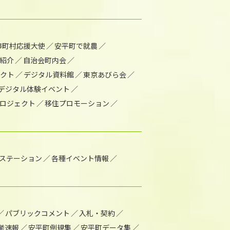
市町村応援大使
安平町で就農
紹介
自治会町内会
ェクト
デジタル資料館
東京あびら会
デジタル体験イベント
ロジェクト
移住プロモーション
1ステーション
各種イベント情報
パブリックコメント
入札・契約
挙速報
安平町例規集
安平町データ集