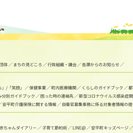
団体
まちの見どころ
行政組織・議会
各課からのお知らせ
ら」/「笑顔」
保健事業
町内医療機関
くらしのガイドブック
都
み分別ガイドブック
困った時の連絡先
新型コロナウイルス感染症関
安平町介護保険に関する情報
自衛官募集事務に係る対象者情報の提
赤ちゃんダイアリー
子育て節約術
LINE@
安平町キッズページ