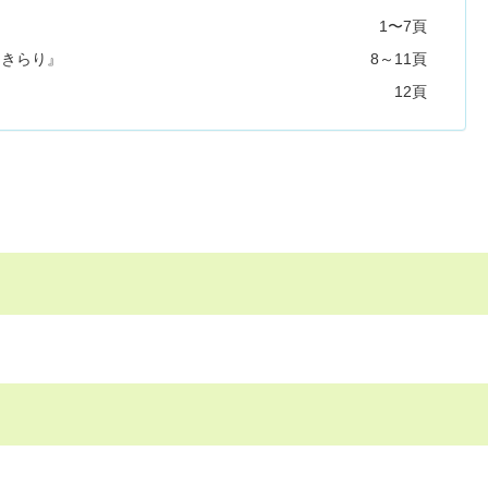
1〜7頁
『きらり』
8～11頁
ス
12頁