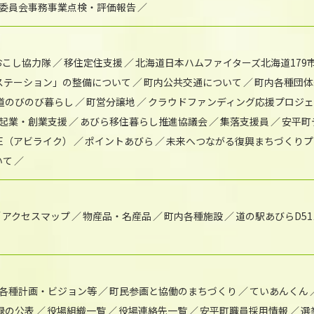
委員会事務事業点検・評価報告
おこし協力隊
移住定住支援
北海道日本ハムファイターズ北海道179
)ステーション」の整備について
町内公共交通について
町内各種団体
道のびのび暮らし
町営分譲地
クラウドファンディング応援プロジ
起業・創業支援
あびら移住暮らし推進協議会
集落支援員
安平町
IKE（アビライク）
ポイントあびら
未来へつながる復興まちづくりプ
いて
アクセスマップ
物産品・名産品
町内各種施設
道の駅あびらD5
各種計画・ビジョン等
町民参画と協働のまちづくり
ていあんくん
録の公表
役場組織一覧
役場連絡先一覧
安平町職員採用情報
選