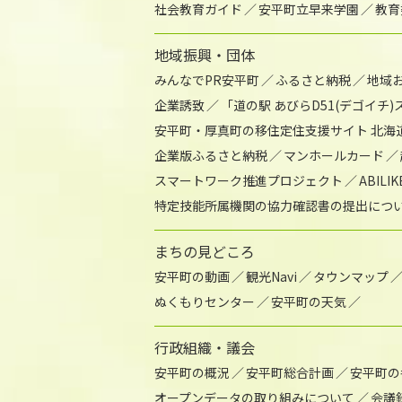
社会教育ガイド
安平町立早来学園
教育
地域振興・団体
みんなでPR安平町
ふるさと納税
地域
企業誘致
「道の駅 あびらD51(デゴイチ
安平町・厚真町の移住定住支援サイト 北海
企業版ふるさと納税
マンホールカード
スマートワーク推進プロジェクト
ABIL
特定技能所属機関の協力確認書の提出につ
まちの見どころ
安平町の動画
観光Navi
タウンマップ
ぬくもりセンター
安平町の天気
行政組織・議会
安平町の概況
安平町総合計画
安平町の
オープンデータの取り組みについて
会議