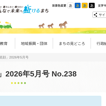
あ
あ
あ
あ
背景色変更
文字
サイ
教育
地域振興・団体
まちの見どころ
行政
笑顔」2026年5月号
026年5月号 No.238