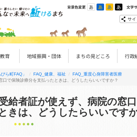
あ
あ
あ
あ
背景色変更
文字
サイ
教育
地域振興・団体
まちの見どころ
行政
びら町FAQ」
FAQ_健康、福祉
FAQ_重度心身障害者医療
窓口で保険診療分を支払ったときは、どうしたらいいですか？
受給者証が使えず、病院の窓
ときは、どうしたらいいです