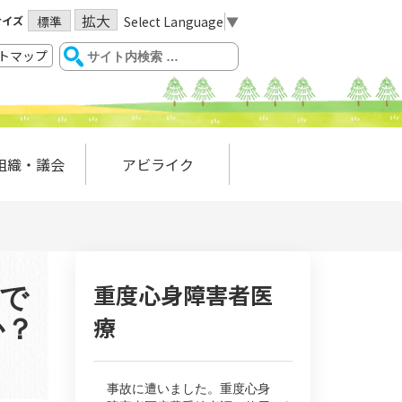
拡大
サイズ
Select Language
▼
標準
トマップ
組織・議会
アビライク
重度心身障害者医
口で
療
か？
事故に遭いました。重度心身