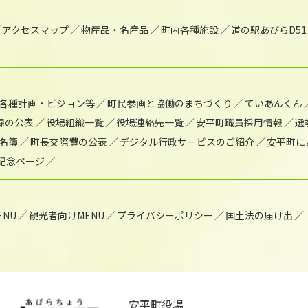
アクセスマップ
物産品・名産品
町内各種施設
道の駅あびらD5
各種計画・ビジョン等
町民参画と協働のまちづくり
ていあんくん
録の公表
役場組織一覧
役場連絡先一覧
安平町職員採用情報
選
名簿
町長交際費の公表
デジタル行政サービスのご紹介
安平町に
年記念ページ
NU
観光者向けMENU
プライバシーポリシー
国土法の届け出
安平町役場