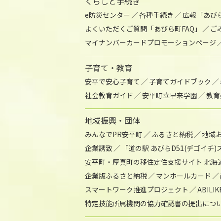
くらしと手続き
e防災センター
各種手続き
広報「あび
よくいただくご質問「あびら町FAQ」
ご
マイナンバーカードプロモーションページ
子育て・教育
安平で安心子育て
子育てガイドブック
社会教育ガイド
安平町立早来学園
教育
地域振興・団体
みんなでPR安平町
ふるさと納税
地域
企業誘致
「道の駅 あびらD51(デゴイチ
安平町・厚真町の移住定住支援サイト 北海
企業版ふるさと納税
マンホールカード
スマートワーク推進プロジェクト
ABIL
特定技能所属機関の協力確認書の提出につ