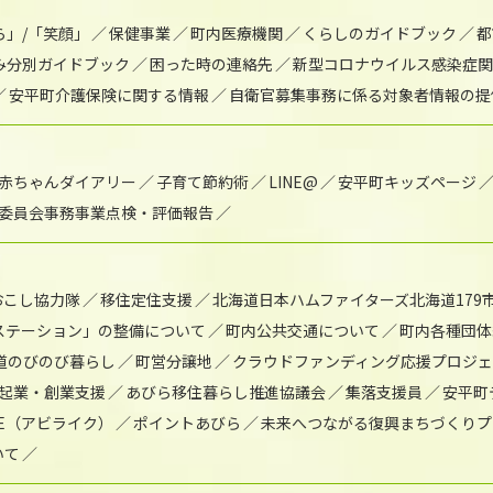
ら」/「笑顔」
保健事業
町内医療機関
くらしのガイドブック
都
み分別ガイドブック
困った時の連絡先
新型コロナウイルス感染症関
安平町介護保険に関する情報
自衛官募集事務に係る対象者情報の提
赤ちゃんダイアリー
子育て節約術
LINE@
安平町キッズページ
委員会事務事業点検・評価報告
おこし協力隊
移住定住支援
北海道日本ハムファイターズ北海道179
)ステーション」の整備について
町内公共交通について
町内各種団体
道のびのび暮らし
町営分譲地
クラウドファンディング応援プロジ
起業・創業支援
あびら移住暮らし推進協議会
集落支援員
安平町
IKE（アビライク）
ポイントあびら
未来へつながる復興まちづくりプ
いて