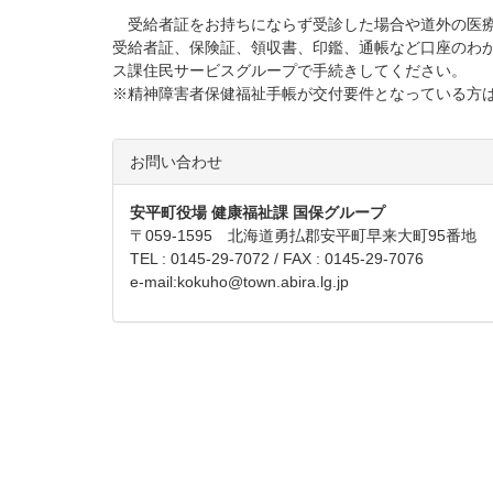
受給者証をお持ちにならず受診した場合や道外の医療
受給者証、保険証、領収書、印鑑、通帳など口座のわ
ス課住民サービスグループで手続きしてください。
※精神障害者保健福祉手帳が交付要件となっている方
お問い合わせ
安平町役場 健康福祉課 国保グループ
〒059-1595 北海道勇払郡安平町早来大町95番地
TEL : 0145-29-7072 / FAX : 0145-29-7076
e-mail:
kokuho@town.abira.lg.jp