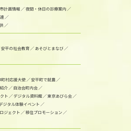
市計画情報
夜間・休日の診療案内
連
供
安平の社会教育
あそびとまなび
市町村応援大使
安平町で就農
紹介
自治会町内会
ェクト
デジタル資料館
東京あびら会
デジタル体験イベント
ロジェクト
移住プロモーション