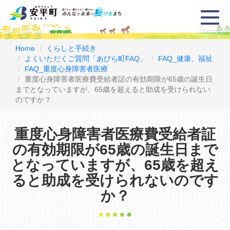
メ
ニ
ュ
ー
Home
くらしと手続き
よくいただくご質問「あびら町FAQ」
FAQ_健康、福祉
FAQ_重度心身障害者医療
重度心身障害者医療費受給者証の有効期限が65歳の誕生日
までとなっていますが、65歳を超えると助成を受けられない
のですか？
重度心身障害者医療費受給者証
の有効期限が65歳の誕生日まで
となっていますが、65歳を超え
ると助成を受けられないのです
か？