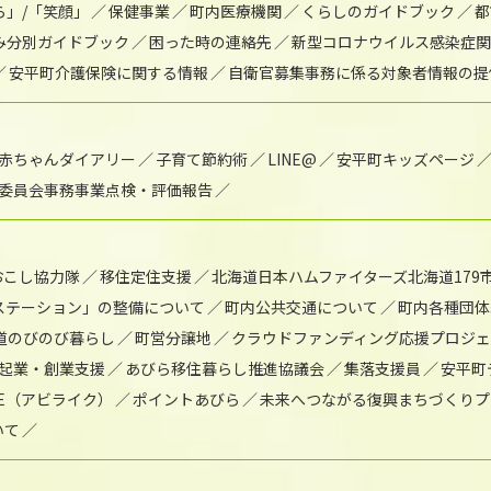
ら」/「笑顔」
保健事業
町内医療機関
くらしのガイドブック
都
み分別ガイドブック
困った時の連絡先
新型コロナウイルス感染症関
安平町介護保険に関する情報
自衛官募集事務に係る対象者情報の提
赤ちゃんダイアリー
子育て節約術
LINE@
安平町キッズページ
委員会事務事業点検・評価報告
おこし協力隊
移住定住支援
北海道日本ハムファイターズ北海道179
)ステーション」の整備について
町内公共交通について
町内各種団体
道のびのび暮らし
町営分譲地
クラウドファンディング応援プロジ
起業・創業支援
あびら移住暮らし推進協議会
集落支援員
安平町
IKE（アビライク）
ポイントあびら
未来へつながる復興まちづくりプ
いて