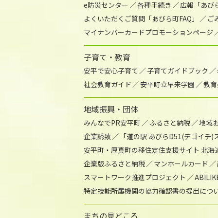
e防災センター
各種手続き
広報「あび
よくいただくご質問「あびら町FAQ」
ご
マイナンバーカードプロモーションページ
子育て・教育
安平で安心子育て
子育てガイドブック
社会教育ガイド
安平町立早来学園
教育
地域振興・団体
みんなでPR安平町
ふるさと納税
地域
企業誘致
「道の駅 あびらD51(デゴイチ
安平町・厚真町の移住定住支援サイト 北海
企業版ふるさと納税
マンホールカード
スマートワーク推進プロジェクト
ABIL
特定技能所属機関の協力確認書の提出につ
まちの見どころ