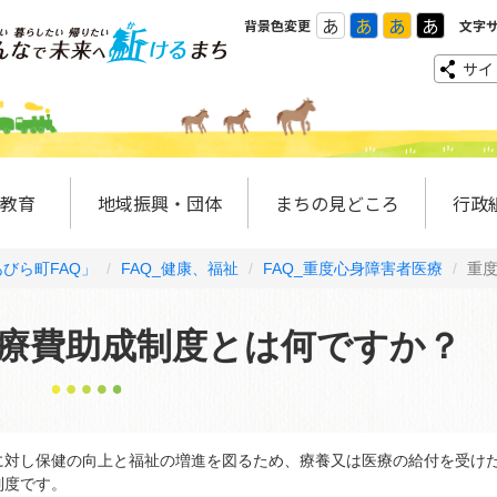
あ
あ
あ
あ
背景色変更
文字
サイ
教育
地域振興・団体
まちの見どころ
行政
びら町FAQ」
FAQ_健康、福祉
FAQ_重度心身障害者医療
重
療費助成制度とは何ですか？
対し保健の向上と福祉の増進を図るため、療養又は医療の給付を受け
制度です。