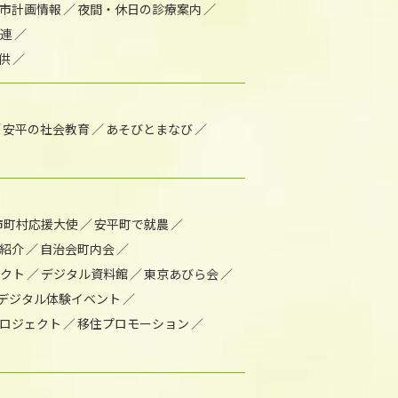
市計画情報
夜間・休日の診療案内
連
供
安平の社会教育
あそびとまなび
市町村応援大使
安平町で就農
紹介
自治会町内会
ェクト
デジタル資料館
東京あびら会
デジタル体験イベント
ロジェクト
移住プロモーション