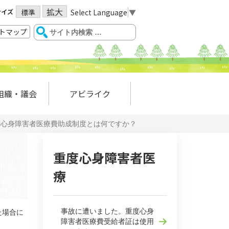
拡大
サイズ
Select Language
▼
標準
トマップ
組織・議会
アビライク
度心身障害者医療費助成制度とは何ですか？
重度心身障害者医
療
事故に遭いました。重度心身
た場合に
障害者医療費受給者証は使用