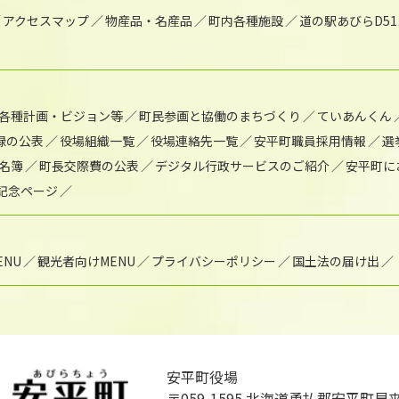
アクセスマップ
物産品・名産品
町内各種施設
道の駅あびらD5
各種計画・ビジョン等
町民参画と協働のまちづくり
ていあんくん
録の公表
役場組織一覧
役場連絡先一覧
安平町職員採用情報
選
名簿
町長交際費の公表
デジタル行政サービスのご紹介
安平町に
年記念ページ
NU
観光者向けMENU
プライバシーポリシー
国土法の届け出
安平町役場
〒059-1595
北海道勇払郡安平町早来