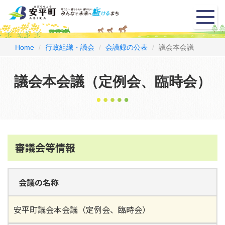
メ
ニ
ュ
ー
Home
行政組織・議会
会議録の公表
議会本会議
議会本会議（定例会、臨時会）
審議会等情報
会議の名称
安平町議会本会議（定例会、臨時会）