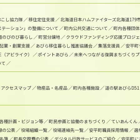
おこし協力隊
移住定住支援
北海道日本ハムファイターズ北海道179
)ステーション」の整備について
町内公共交通について
町内各種団体
道のびのび暮らし
町営分譲地
クラウドファンディング応援プロジ
起業・創業支援
あびら移住暮らし推進協議会
集落支援員
安平町
IKE（アビライク）
ポイントあびら
未来へつながる復興まちづくりプ
いて
アクセスマップ
物産品・名産品
町内各種施設
道の駅あびらD5
各種計画・ビジョン等
町民参画と協働のまちづくり
ていあんくん
録の公表
役場組織一覧
役場連絡先一覧
安平町職員採用情報
選
名簿
町長交際費の公表
デジタル行政サービスのご紹介
安平町に