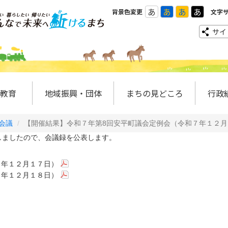
あ
あ
あ
あ
背景色変更
文字
サイ
教育
地域振興・団体
まちの見どころ
行政
会議
【開催結果】令和７年第8回安平町議会定例会（令和７年１２
ましたので、会議録を公表します。
７年１２月１７日）
７年１２月１８日）