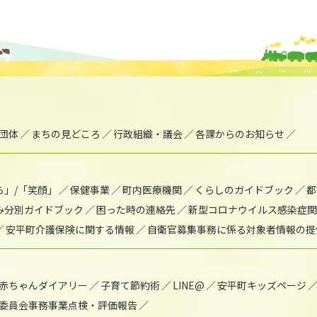
団体
まちの見どころ
行政組織・議会
各課からのお知らせ
ら」/「笑顔」
保健事業
町内医療機関
くらしのガイドブック
都
み分別ガイドブック
困った時の連絡先
新型コロナウイルス感染症関
安平町介護保険に関する情報
自衛官募集事務に係る対象者情報の提
赤ちゃんダイアリー
子育て節約術
LINE@
安平町キッズページ
委員会事務事業点検・評価報告