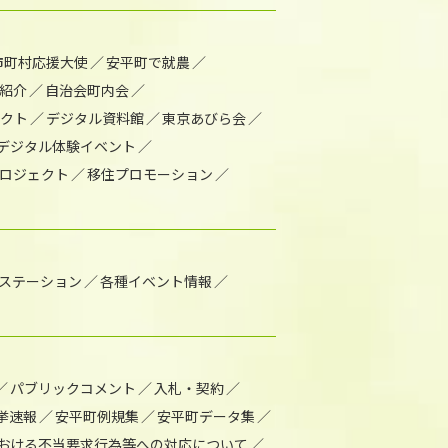
市町村応援大使
安平町で就農
紹介
自治会町内会
ェクト
デジタル資料館
東京あびら会
デジタル体験イベント
ロジェクト
移住プロモーション
1ステーション
各種イベント情報
パブリックコメント
入札・契約
挙速報
安平町例規集
安平町データ集
おける不当要求行為等への対応について