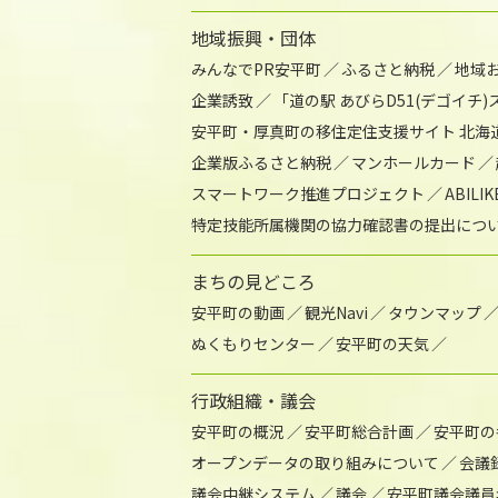
地域振興・団体
みんなでPR安平町
ふるさと納税
地域
企業誘致
「道の駅 あびらD51(デゴイチ
安平町・厚真町の移住定住支援サイト 北海
企業版ふるさと納税
マンホールカード
スマートワーク推進プロジェクト
ABIL
特定技能所属機関の協力確認書の提出につ
まちの見どころ
安平町の動画
観光Navi
タウンマップ
ぬくもりセンター
安平町の天気
行政組織・議会
安平町の概況
安平町総合計画
安平町の
オープンデータの取り組みについて
会議
議会中継システム
議会
安平町議会議員