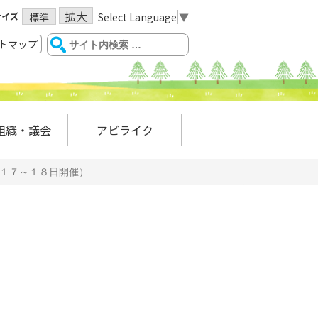
拡大
サイズ
Select Language
▼
標準
トマップ
組織・議会
アビライク
月１７～１８日開催）