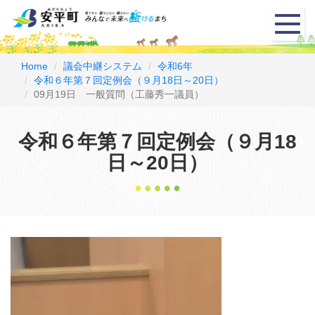
メ
ニ
ュ
ー
Home
議会中継システム
令和6年
令和６年第７回定例会（９月18日～20日）
09月19日 一般質問（工藤秀一議員）
令和６年第７回定例会（９月18
日～20日）