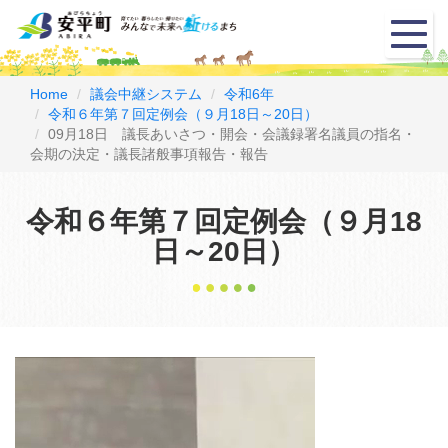
メ
ニ
ュ
ー
Home
議会中継システム
令和6年
令和６年第７回定例会（９月18日～20日）
09月18日 議長あいさつ・開会・会議録署名議員の指名・
会期の決定・議長諸般事項報告・報告
令和６年第７回定例会（９月18
日～20日）