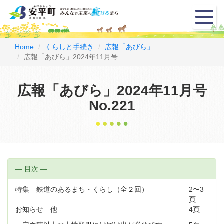
メ
ニ
ュ
ー
Home
くらしと手続き
広報「あびら」
広報「あびら」2024年11月号
広報「あびら」2024年11月号
No.221
― 目次 ―
特集 鉄道のあるまち・くらし（全２回）
2〜3
頁
お知らせ 他
4頁