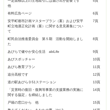
一定面積以上の土地取引には届け出が必要です
5頁
他
有料広告ページ
6頁
安平町都市計画マスタープラン（案）および安平
7頁
町立地適正化計画（案）に関する意見募集につい
て
町民自治推進委員会 第５期 活動を開始しまし
8頁
た
あびらで健やか安心生活 abiLife
9頁
あびスポッチャー
10頁
あびら教育プラン
11頁
追分高校です
12頁
道の駅あびらＤ51ステーション
13頁
「災害時の復旧・復興等事業の支援業務の実施に
14頁
関する協定」を締結しました
戸籍の窓口から 他
15頁