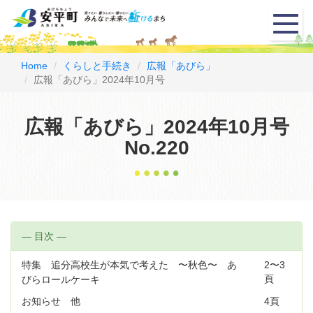
メ
ニ
ュ
ー
Home
くらしと手続き
広報「あびら」
広報「あびら」2024年10月号
広報「あびら」2024年10月号
No.220
― 目次 ―
特集 追分高校生が本気で考えた 〜秋色〜 あ
2〜3
頁
びらロールケーキ
お知らせ 他
4頁