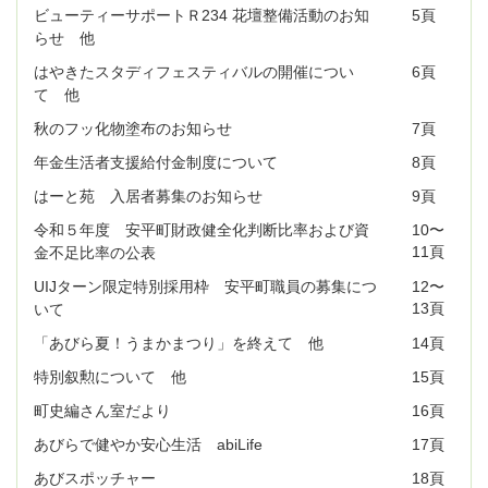
ビューティーサポートＲ234 花壇整備活動のお知
5頁
らせ 他
はやきたスタディフェスティバルの開催につい
6頁
て 他
秋のフッ化物塗布のお知らせ
7頁
年金生活者支援給付金制度について
8頁
はーと苑 入居者募集のお知らせ
9頁
令和５年度 安平町財政健全化判断比率および資
10〜
11頁
金不足比率の公表
UIJターン限定特別採用枠 安平町職員の募集につ
12〜
13頁
いて
「あびら夏！うまかまつり」を終えて 他
14頁
特別叙勲について 他
15頁
町史編さん室だより
16頁
あびらで健やか安心生活 abiLife
17頁
あびスポッチャー
18頁