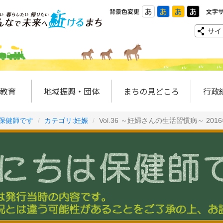
あ
あ
あ
あ
背景色変更
文字
サイ
教育
地域振興・団体
まちの見どころ
行政
保健師です
カテゴリ:妊娠
Vol.36 ～妊婦さんの生活習慣病～ 201