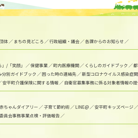
団体
まちの見どころ
行政組織・議会
各課からのお知らせ
ら」/「笑顔」
保健事業
町内医療機関
くらしのガイドブック
都
み分別ガイドブック
困った時の連絡先
新型コロナウイルス感染症関
安平町介護保険に関する情報
自衛官募集事務に係る対象者情報の提
赤ちゃんダイアリー
子育て節約術
LINE@
安平町キッズページ
委員会事務事業点検・評価報告