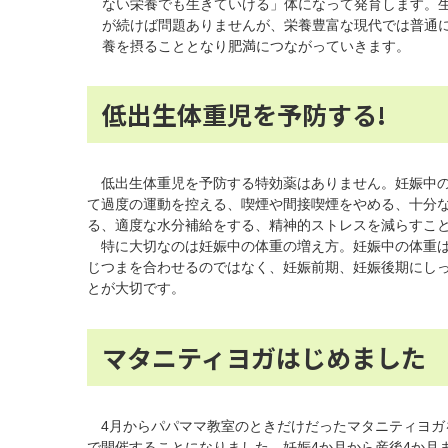
ない栄養でも生きていける」体になって発育します。
が続けば問題ありませんが、栄養豊富な現代では普通
養を摂ることとなり肥満につながっていきます。
低出生体重児を予防する!
低出生体重児を予防する特効薬はありません。妊娠中の
て過度の運動を控える、喫煙や間接喫煙をやめる、十分
る、適度な水分補給をする、精神的ストレスを減らすこ
特に大切なのは妊娠中の体重の増え方。妊娠中の体重は
じつまを合わせるのではなく、妊娠前期、妊娠後期にし
とが大切です。
マタニティヨガはじめました
4月からパパママ教室のときだけだったマタニティヨガ
で開催することになりました。妊娠4か月から産後4か月