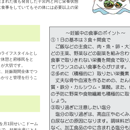
生まれた後も発育した子宮内と同じ栄養状態
に食事をしていてもその体には必要以上の栄
ライフスタイルとし
な休憩と府移民をと
とが大切です。
、妊娠期間全体でつ
っかりと管理を行うこ
を月1回せいこドーム
まで、妊娠出産にとも