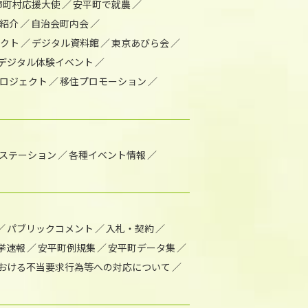
市町村応援大使
安平町で就農
紹介
自治会町内会
ェクト
デジタル資料館
東京あびら会
デジタル体験イベント
ロジェクト
移住プロモーション
1ステーション
各種イベント情報
パブリックコメント
入札・契約
挙速報
安平町例規集
安平町データ集
おける不当要求行為等への対応について