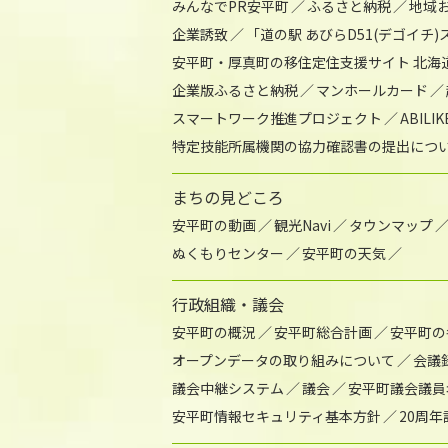
みんなでPR安平町
ふるさと納税
地域
企業誘致
「道の駅 あびらD51(デゴイチ
安平町・厚真町の移住定住支援サイト 北海
企業版ふるさと納税
マンホールカード
スマートワーク推進プロジェクト
ABIL
特定技能所属機関の協力確認書の提出につ
まちの見どころ
安平町の動画
観光Navi
タウンマップ
ぬくもりセンター
安平町の天気
行政組織・議会
安平町の概況
安平町総合計画
安平町の
オープンデータの取り組みについて
会議
議会中継システム
議会
安平町議会議員
安平町情報セキュリティ基本方針
20周