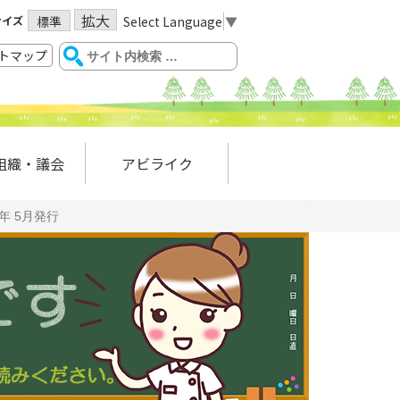
拡大
サイズ
Select Language
▼
標準
トマップ
組織・議会
アビライク
6年 5月発行