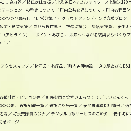
おこし協力隊
移住定住支援
北海道日本ハムファイターズ北海道179
)ステーション」の整備について
町内公共交通について
町内各種団体
道のびのび暮らし
町営分譲地
クラウドファンディング応援プロジ
起業・創業支援
あびら移住暮らし推進協議会
集落支援員
安平町
IKE（アビライク）
ポイントあびら
未来へつながる復興まちづくりプ
いて
アクセスマップ
物産品・名産品
町内各種施設
道の駅あびらD5
各種計画・ビジョン等
町民参画と協働のまちづくり
ていあんくん
録の公表
役場組織一覧
役場連絡先一覧
安平町職員採用情報
選
名簿
町長交際費の公表
デジタル行政サービスのご紹介
安平町に
年記念ページ