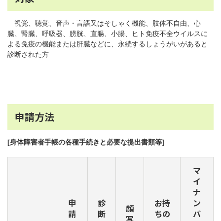
視覚、聴覚、音声・言語又はそしゃく機能、肢体不自由、心
臓、腎臓、呼吸器、膀胱、直腸、小腸、ヒト免疫不全ウイルスに
よる免疫の機能または肝臓などに、永続するしょうがいがあると
診断された方
申請方法
[身体障害者手帳の各種手続きと必要な提出書類等]
マ
イ
ナ
申
診
お持
ン
顔
請
断
ちの
バ
写