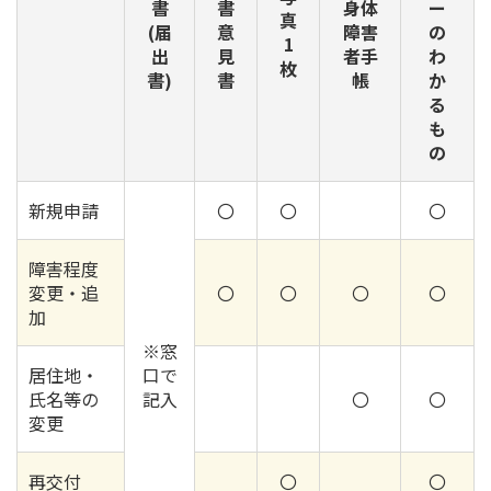
書
書
身体
ー
真
(届
意
障害
の
1
出
見
者手
わ
枚
書)
書
帳
か
る
も
の
新規申請
〇
〇
〇
障害程度
変更・追
〇
〇
〇
〇
加
※窓
居住地・
口で
氏名等の
記入
〇
〇
変更
再交付
〇
〇