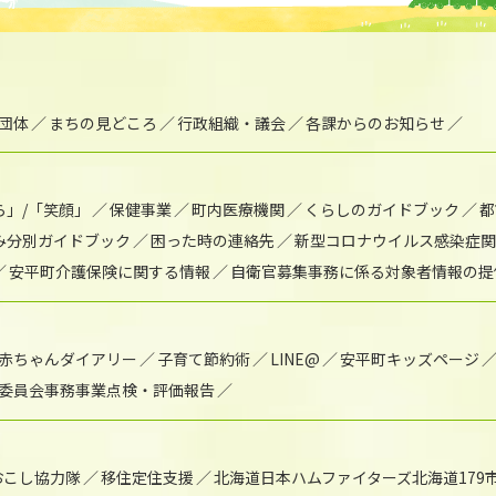
団体
まちの見どころ
行政組織・議会
各課からのお知らせ
ら」/「笑顔」
保健事業
町内医療機関
くらしのガイドブック
都
み分別ガイドブック
困った時の連絡先
新型コロナウイルス感染症関
安平町介護保険に関する情報
自衛官募集事務に係る対象者情報の提
赤ちゃんダイアリー
子育て節約術
LINE@
安平町キッズページ
委員会事務事業点検・評価報告
おこし協力隊
移住定住支援
北海道日本ハムファイターズ北海道179