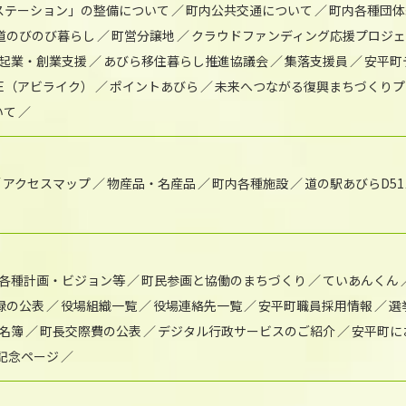
)ステーション」の整備について
町内公共交通について
町内各種団体
道のびのび暮らし
町営分譲地
クラウドファンディング応援プロジ
起業・創業支援
あびら移住暮らし推進協議会
集落支援員
安平町
IKE（アビライク）
ポイントあびら
未来へつながる復興まちづくりプ
いて
アクセスマップ
物産品・名産品
町内各種施設
道の駅あびらD5
各種計画・ビジョン等
町民参画と協働のまちづくり
ていあんくん
録の公表
役場組織一覧
役場連絡先一覧
安平町職員採用情報
選
名簿
町長交際費の公表
デジタル行政サービスのご紹介
安平町に
年記念ページ