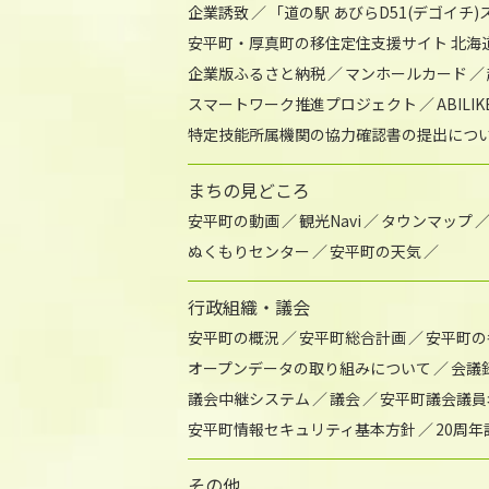
企業誘致
「道の駅 あびらD51(デゴイチ
安平町・厚真町の移住定住支援サイト 北海
企業版ふるさと納税
マンホールカード
スマートワーク推進プロジェクト
ABIL
特定技能所属機関の協力確認書の提出につ
まちの見どころ
安平町の動画
観光Navi
タウンマップ
ぬくもりセンター
安平町の天気
行政組織・議会
安平町の概況
安平町総合計画
安平町の
オープンデータの取り組みについて
会議
議会中継システム
議会
安平町議会議員
安平町情報セキュリティ基本方針
20周
その他