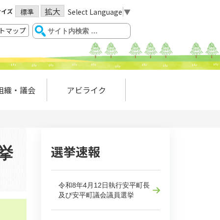
拡大
サイズ
Select Language
▼
標準
トマップ
組織・議会
アビライク
選挙速報
挙
令和8年4月12日執行安平町長
及び安平町議会議員選挙