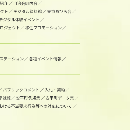
紹介
自治会町内会
ェクト
デジタル資料館
東京あびら会
デジタル体験イベント
ロジェクト
移住プロモーション
1ステーション
各種イベント情報
パブリックコメント
入札・契約
挙速報
安平町例規集
安平町データ集
おける不当要求行為等への対応について