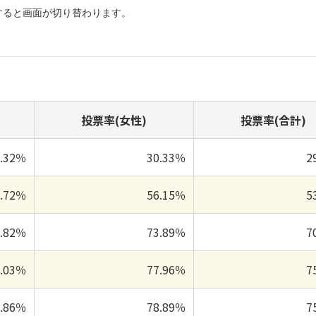
すると画面が切り替わります。
投票率(女性)
投票率(合計)
8.32％
30.33％
2
0.72％
56.15％
5
6.82％
73.89％
7
2.03％
77.96％
7
2.86％
78.89％
7