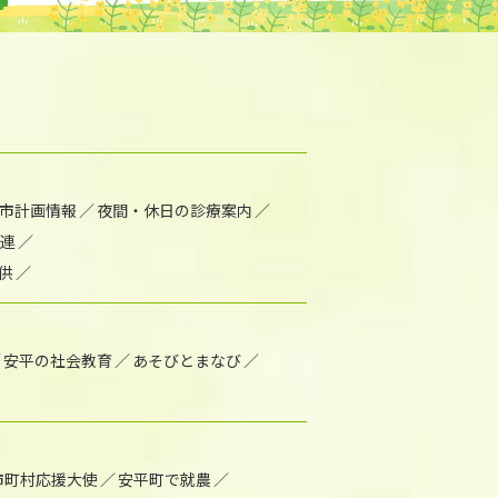
市計画情報
夜間・休日の診療案内
連
供
安平の社会教育
あそびとまなび
市町村応援大使
安平町で就農