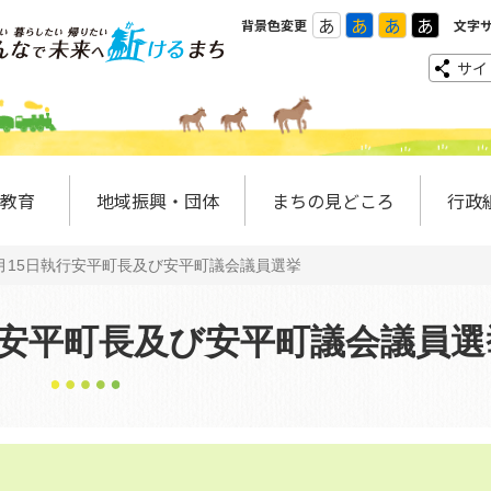
あ
あ
あ
あ
背景色変更
文字
サイ
教育
地域振興・団体
まちの見どころ
行政
4月15日執行安平町長及び安平町議会議員選挙
執行安平町長及び安平町議会議員選