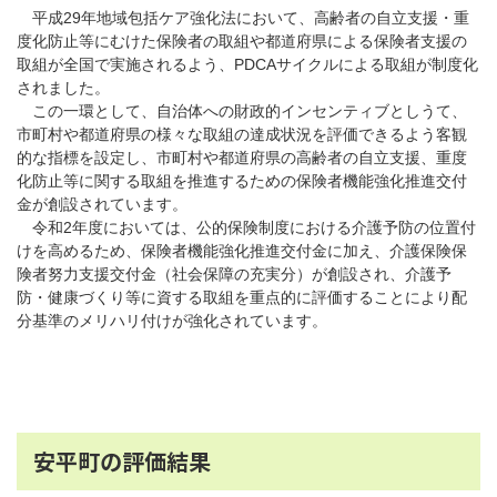
平成29年地域包括ケア強化法において、高齢者の自立支援・重
度化防止等にむけた保険者の取組や都道府県による保険者支援の
取組が全国で実施されるよう、PDCAサイクルによる取組が制度化
されました。
この一環として、自治体への財政的インセンティブとしうて、
市町村や都道府県の様々な取組の達成状況を評価できるよう客観
的な指標を設定し、市町村や都道府県の高齢者の自立支援、重度
化防止等に関する取組を推進するための保険者機能強化推進交付
金が創設されています。
令和2年度においては、公的保険制度における介護予防の位置付
けを高めるため、保険者機能強化推進交付金に加え、介護保険保
険者努力支援交付金（社会保障の充実分）が創設され、介護予
防・健康づくり等に資する取組を重点的に評価することにより配
分基準のメリハリ付けが強化されています。
安平町の評価結果