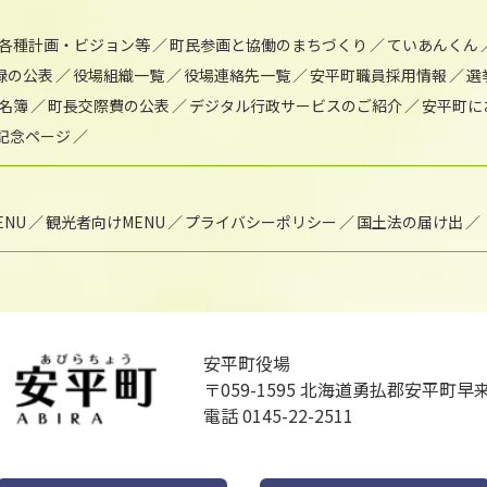
各種計画・ビジョン等
町民参画と協働のまちづくり
ていあんくん
録の公表
役場組織一覧
役場連絡先一覧
安平町職員採用情報
選
名簿
町長交際費の公表
デジタル行政サービスのご紹介
安平町に
年記念ページ
NU
観光者向けMENU
プライバシーポリシー
国土法の届け出
安平町役場
〒059-1595
北海道勇払郡安平町早来
電話 0145-22-2511