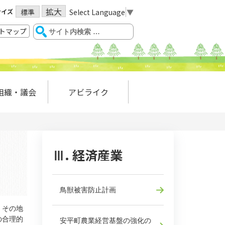
拡大
サイズ
Select Language
▼
標準
トマップ
組織・議会
アビライク
Ⅲ. 経済産業
鳥獣被害防止計画
、その地
の合理的
安平町農業経営基盤の強化の