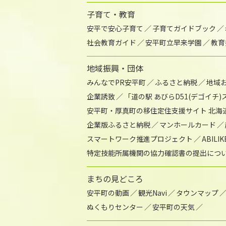
子育て・教育
安平で安心子育て
子育てガイドブック
社会教育ガイド
安平町立早来学園
教育
地域振興・団体
みんなでPR安平町
ふるさと納税
地域
企業誘致
「道の駅 あびらD51(デゴイチ
安平町・厚真町の移住定住支援サイト 北海
企業版ふるさと納税
マンホールカード
スマートワーク推進プロジェクト
ABIL
特定技能所属機関の協力確認書の提出につ
まちの見どころ
安平町の動画
観光Navi
タウンマップ
ぬくもりセンター
安平町の天気