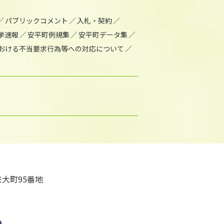
パブリックコメント
入札・契約
挙速報
安平町例規集
安平町データ集
おける不当要求行為等への対応について
大町95番地