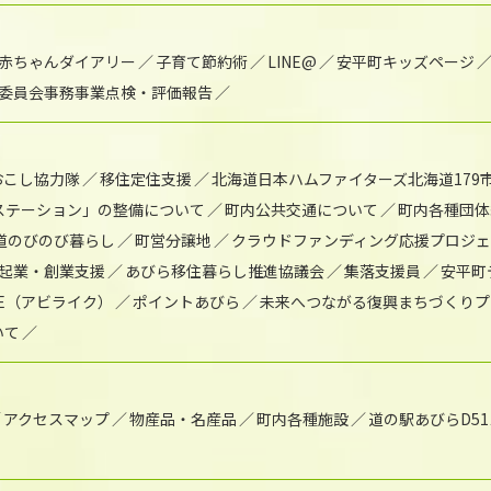
赤ちゃんダイアリー
子育て節約術
LINE@
安平町キッズページ
委員会事務事業点検・評価報告
おこし協力隊
移住定住支援
北海道日本ハムファイターズ北海道179
)ステーション」の整備について
町内公共交通について
町内各種団体
道のびのび暮らし
町営分譲地
クラウドファンディング応援プロジ
起業・創業支援
あびら移住暮らし推進協議会
集落支援員
安平町
IKE（アビライク）
ポイントあびら
未来へつながる復興まちづくりプ
いて
アクセスマップ
物産品・名産品
町内各種施設
道の駅あびらD5