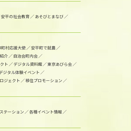
安平の社会教育
あそびとまなび
市町村応援大使
安平町で就農
紹介
自治会町内会
ェクト
デジタル資料館
東京あびら会
デジタル体験イベント
ロジェクト
移住プロモーション
1ステーション
各種イベント情報