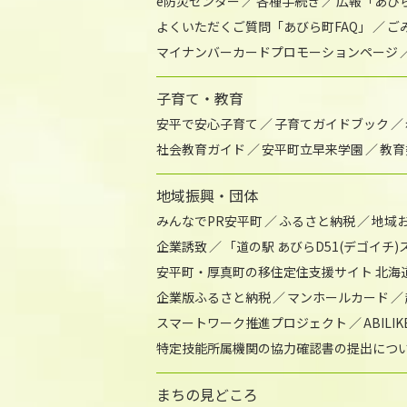
e防災センター
各種手続き
広報「あび
よくいただくご質問「あびら町FAQ」
ご
マイナンバーカードプロモーションページ
子育て・教育
安平で安心子育て
子育てガイドブック
社会教育ガイド
安平町立早来学園
教育
地域振興・団体
みんなでPR安平町
ふるさと納税
地域
企業誘致
「道の駅 あびらD51(デゴイチ
安平町・厚真町の移住定住支援サイト 北海
企業版ふるさと納税
マンホールカード
スマートワーク推進プロジェクト
ABIL
特定技能所属機関の協力確認書の提出につ
まちの見どころ