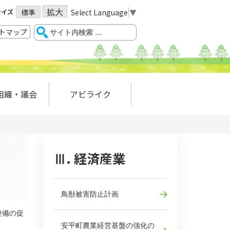
拡大
サイズ
Select Language
▼
標準
トマップ
組織・議会
アビライク
Ⅲ. 経済産業
鳥獣被害防止計画
整備の促
安平町農業経営基盤の強化の