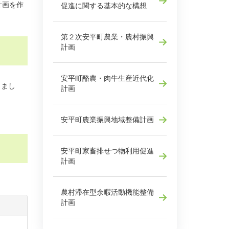
計画を作
促進に関する基本的な構想
第２次安平町農業・農村振興
計画
安平町酪農・肉牛生産近代化
しまし
計画
安平町農業振興地域整備計画
安平町家畜排せつ物利用促進
計画
農村滞在型余暇活動機能整備
計画