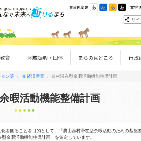
あ
あ
あ
あ
背景色変更
文字
サイ
教育
地域振興・団体
まちの見どころ
行政
ジョン等
Ⅲ.経済産業
農村滞在型余暇活動機能整備計画
余暇活動機能整備計画
化を図ることを目的として、『農山漁村滞在型余暇活動のための基盤
在型余暇活動機能整備計画」を策定しています。