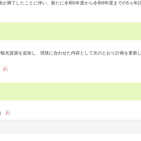
画が満了したことに伴い、新たに令和5年度から令和9年度までの5ヵ年
や観光資源を追加し、現状に合わせた内容として次のとおり計画を更新
）
）