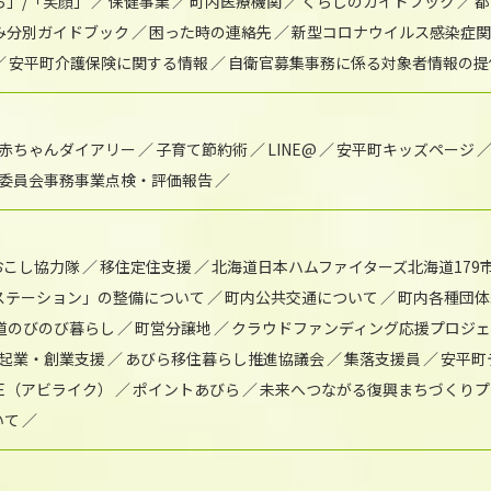
ら」/「笑顔」
保健事業
町内医療機関
くらしのガイドブック
都
み分別ガイドブック
困った時の連絡先
新型コロナウイルス感染症関
安平町介護保険に関する情報
自衛官募集事務に係る対象者情報の提
赤ちゃんダイアリー
子育て節約術
LINE@
安平町キッズページ
委員会事務事業点検・評価報告
おこし協力隊
移住定住支援
北海道日本ハムファイターズ北海道179
)ステーション」の整備について
町内公共交通について
町内各種団体
道のびのび暮らし
町営分譲地
クラウドファンディング応援プロジ
起業・創業支援
あびら移住暮らし推進協議会
集落支援員
安平町
IKE（アビライク）
ポイントあびら
未来へつながる復興まちづくりプ
いて