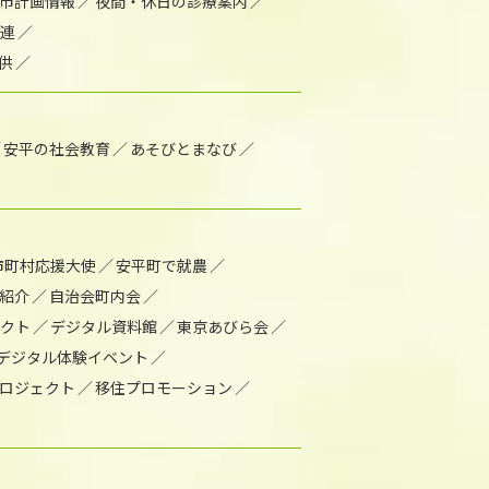
市計画情報
夜間・休日の診療案内
連
供
安平の社会教育
あそびとまなび
市町村応援大使
安平町で就農
紹介
自治会町内会
ェクト
デジタル資料館
東京あびら会
デジタル体験イベント
ロジェクト
移住プロモーション