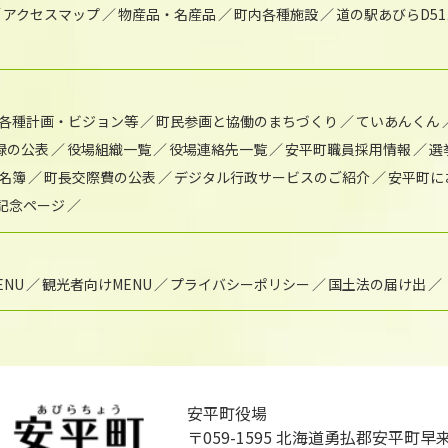
アクセスマップ
物産品・名産品
町内各種施設
道の駅あびらD5
各種計画・ビジョン等
町民参画と協働のまちづくり
ていあんくん
録の公表
役場組織一覧
役場連絡先一覧
安平町職員採用情報
選
名簿
町長交際費の公表
デジタル行政サービスのご紹介
安平町に
年記念ページ
NU
観光者向けMENU
プライバシーポリシー
国土法の届け出
安平町役場
〒059-1595
北海道勇払郡安平町早来