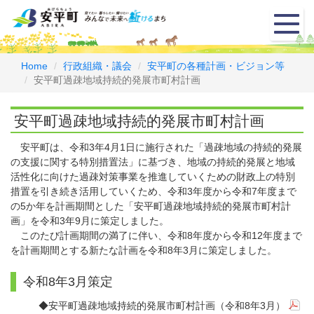
メ
ニ
ュ
ー
Home
行政組織・議会
安平町の各種計画・ビジョン等
安平町過疎地域持続的発展市町村計画
安平町過疎地域持続的発展市町村計画
安平町は、令和3年4月1日に施行された「過疎地域の持続的発展
の支援に関する特別措置法」に基づき、地域の持続的発展と地域
活性化に向けた過疎対策事業を推進していくための財政上の特別
措置を引き続き活用していくため、令和3年度から令和7年度まで
の5か年を計画期間とした「安平町過疎地域持続的発展市町村計
画」を令和3年9月に策定しました。
このたび計画期間の満了に伴い、令和8年度から令和12年度まで
を計画期間とする新たな計画を令和8年3月に策定しました。
令和8年3月策定
◆
安平町過疎地域持続的発展市町村計画（令和8年3月）