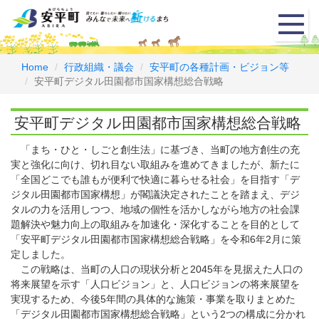
メ
ニ
ュ
ー
Home
行政組織・議会
安平町の各種計画・ビジョン等
安平町デジタル田園都市国家構想総合戦略
安平町デジタル田園都市国家構想総合戦略
「まち・ひと・しごと創生法」に基づき、当町の地方創生の充
実と強化に向け、切れ目ない取組みを進めてきましたが、新たに
「全国どこでも誰もが便利で快適に暮らせる社会」を目指す「デ
ジタル田園都市国家構想」が閣議決定されたことを踏まえ、デジ
タルの力を活用しつつ、地域の個性を活かしながら地方の社会課
題解決や魅力向上の取組みを加速化・深化することを目的として
「安平町デジタル田園都市国家構想総合戦略」を令和6年2月に策
定しました。
この戦略は、当町の人口の現状分析と2045年を見据えた人口の
将来展望を示す「人口ビジョン」と、人口ビジョンの将来展望を
実現するため、今後5年間の具体的な施策・事業を取りまとめた
「デジタル田園都市国家構想総合戦略」という2つの構成に分かれ