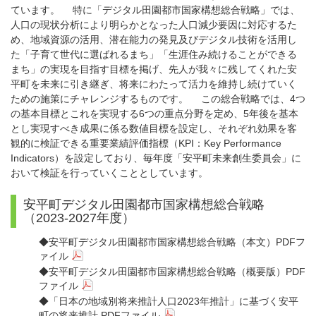
ています。 特に「デジタル田園都市国家構想総合戦略」では、
人口の現状分析により明らかとなった人口減少要因に対応するた
め、地域資源の活用、潜在能力の発見及びデジタル技術を活用し
た「子育て世代に選ばれるまち」「生涯住み続けることができる
まち」の実現を目指す目標を掲げ、先人が我々に残してくれた安
平町を未来に引き継ぎ、将来にわたって活力を維持し続けていく
ための施策にチャレンジするものです。 この総合戦略では、4つ
の基本目標とこれを実現する6つの重点分野を定め、5年後を基本
とし実現すべき成果に係る数値目標を設定し、それぞれ効果を客
観的に検証できる重要業績評価指標（KPI：Key Performance
Indicators）を設定しており、毎年度「安平町未来創生委員会」に
おいて検証を行っていくこととしています。
安平町デジタル田園都市国家構想総合戦略
（2023-2027年度）
◆
安平町デジタル田園都市国家構想総合戦略（本文）PDFフ
ァイル
◆
安平町デジタル田園都市国家構想総合戦略（概要版）PDF
ファイル
◆
「日本の地域別将来推計人口2023年推計」に基づく安平
町の将来推計 PDFファイル