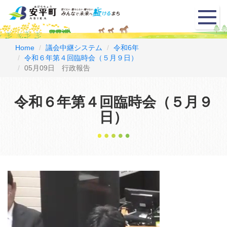
メ
ニ
ュ
ー
Home
議会中継システム
令和6年
令和６年第４回臨時会（５月９日）
05月09日 行政報告
令和６年第４回臨時会（５月９
日）