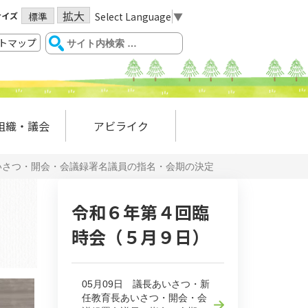
拡大
サイズ
Select Language
▼
標準
トマップ
組織・議会
アビライク
あいさつ・開会・会議録署名議員の指名・会期の決定
令和６年第４回臨
時会（５月９日）
05月09日 議長あいさつ・新
任教育長あいさつ・開会・会