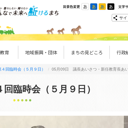
あ
あ
あ
あ
背景色変更
文字
サイ
教育
地域振興・団体
まちの見どころ
行政
第４回臨時会（５月９日）
05月09日 議長あいさつ・新任教育長
４回臨時会（５月９日）