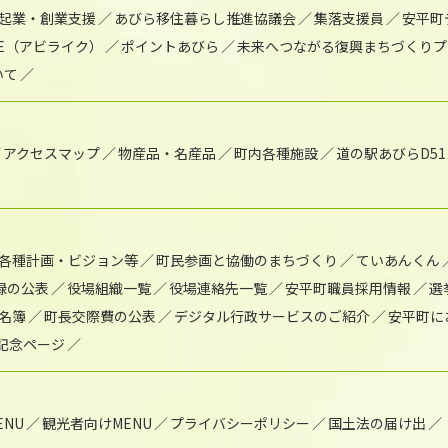
起業・創業支援
あびら移住暮らし推進協議会
集落支援員
安平町
IKE（アビライク）
ポイントあびら
未来へつながる復興まちづくりプ
いて
アクセスマップ
物産品・名産品
町内各種施設
道の駅あびらD5
各種計画・ビジョン等
町民参画と協働のまちづくり
ていあんくん
録の公表
役場組織一覧
役場連絡先一覧
安平町職員採用情報
選
名簿
町長交際費の公表
デジタル行政サービスのご紹介
安平町に
年記念ページ
NU
観光者向けMENU
プライバシーポリシー
国土法の届け出