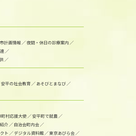
市計画情報
夜間・休日の診療案内
連
供
安平の社会教育
あそびとまなび
市町村応援大使
安平町で就農
紹介
自治会町内会
ェクト
デジタル資料館
東京あびら会