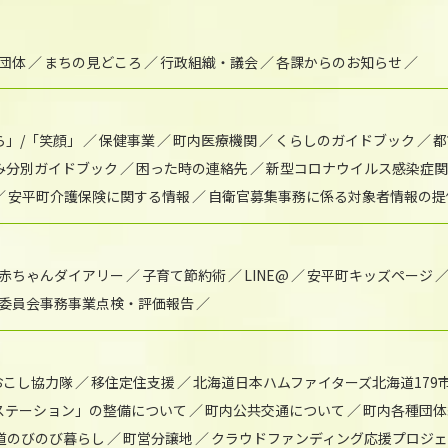
団体
まちの見どころ
行政組織・議会
各課からのお知らせ
ら」/「笑顔」
保健事業
町内医療機関
くらしのガイドブック
都
み分別ガイドブック
困った時の連絡先
新型コロナウイルス感染症関
安平町介護保険に関する情報
自衛官募集事務に係る対象者情報の提
赤ちゃんダイアリー
子育て節約術
LINE@
安平町キッズページ
委員会事務事業点検・評価報告
おこし協力隊
移住定住支援
北海道日本ハムファイターズ北海道179
)ステーション」の整備について
町内公共交通について
町内各種団体
道のびのび暮らし
町営分譲地
クラウドファンディング応援プロジ