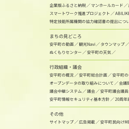
企業版ふるさと納税
マンホールカード
スマートワーク推進プロジェクト
ABIL
特定技能所属機関の協力確認書の提出につ
まちの見どころ
安平町の動画
観光Navi
タウンマップ
ぬくもりセンター
安平町の天気
行政組織・議会
安平町の概況
安平町総合計画
安平町の
オープンデータの取り組みについて
会議
議会中継システム
議会
安平町議会議員
安平町情報セキュリティ基本方針
20周
その他
サイトマップ
広告掲載
安平町民向けME