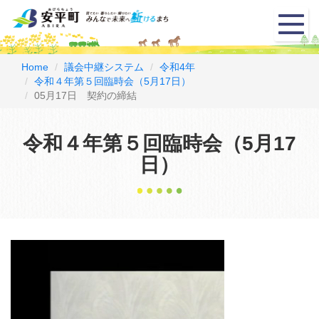
メ
ニ
ュ
ー
Home
議会中継システム
令和4年
令和４年第５回臨時会（5月17日）
05月17日 契約の締結
令和４年第５回臨時会（5月17
日）