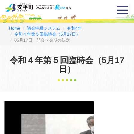
メ
ニ
ュ
ー
Home
議会中継システム
令和4年
令和４年第５回臨時会（5月17日）
05月17日 開会～会期の決定
令和４年第５回臨時会（5月17
日）