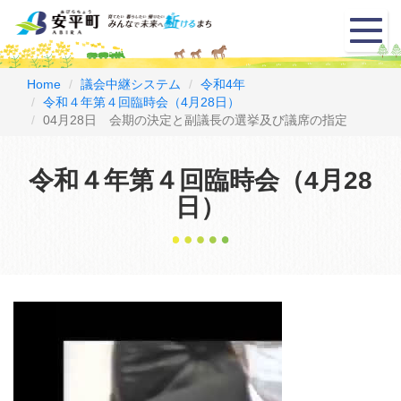
メ
ニ
ュ
ー
Home
議会中継システム
令和4年
令和４年第４回臨時会（4月28日）
04月28日 会期の決定と副議長の選挙及び議席の指定
令和４年第４回臨時会（4月28
日）