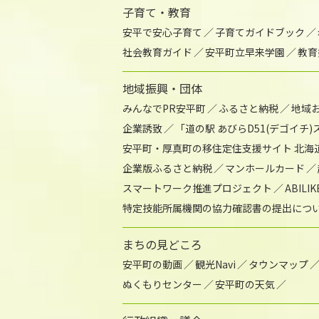
子育て・教育
安平で安心子育て
子育てガイドブック
社会教育ガイド
安平町立早来学園
教育
地域振興・団体
みんなでPR安平町
ふるさと納税
地域
企業誘致
「道の駅 あびらD51(デゴイチ
安平町・厚真町の移住定住支援サイト 北海
企業版ふるさと納税
マンホールカード
スマートワーク推進プロジェクト
ABIL
特定技能所属機関の協力確認書の提出につ
まちの見どころ
安平町の動画
観光Navi
タウンマップ
ぬくもりセンター
安平町の天気