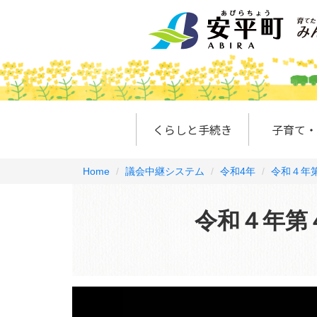
くらしと手続き
子育て・
Home
議会中継システム
令和4年
令和４年第
令和４年第