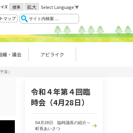
拡大
サイズ
Select Language
▼
標準
トマップ
組織・議会
アビライク
正予算）
令和４年第４回臨
時会（4月28日）
04月28日 臨時議長の紹介～
町長あいさつ