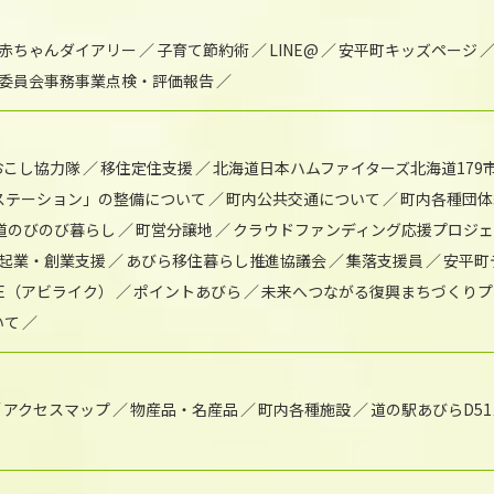
赤ちゃんダイアリー
子育て節約術
LINE@
安平町キッズページ
委員会事務事業点検・評価報告
おこし協力隊
移住定住支援
北海道日本ハムファイターズ北海道179
)ステーション」の整備について
町内公共交通について
町内各種団体
道のびのび暮らし
町営分譲地
クラウドファンディング応援プロジ
起業・創業支援
あびら移住暮らし推進協議会
集落支援員
安平町
IKE（アビライク）
ポイントあびら
未来へつながる復興まちづくりプ
いて
アクセスマップ
物産品・名産品
町内各種施設
道の駅あびらD5