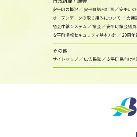
行政組織・議会
安平町の概況
安平町総合計画
安平町の
オープンデータの取り組みについて
会議
議会中継システム
議会
安平町議会議員
安平町情報セキュリティ基本方針
20周
その他
サイトマップ
広告掲載
安平町民向けME