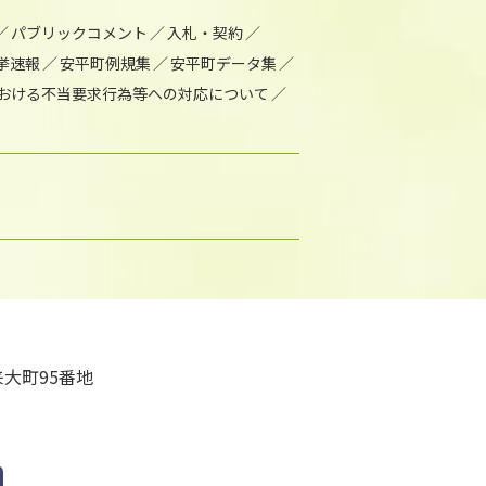
パブリックコメント
入札・契約
挙速報
安平町例規集
安平町データ集
おける不当要求行為等への対応について
大町95番地