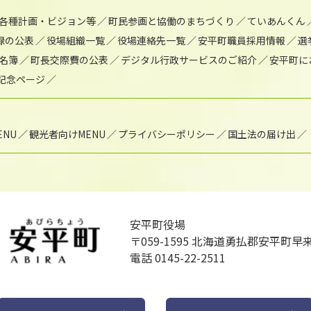
各種計画・ビジョン等
町民参画と協働のまちづくり
ていあんくん
録の公表
役場組織一覧
役場連絡先一覧
安平町職員採用情報
選
名簿
町長交際費の公表
デジタル行政サービスのご紹介
安平町に
年記念ページ
NU
観光者向けMENU
プライバシーポリシー
国土法の届け出
安平町役場
〒059-1595
北海道勇払郡安平町早来
電話 0145-22-2511