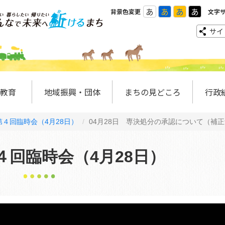
あ
あ
あ
あ
背景色変更
文字
サイ
教育
地域振興・団体
まちの見どころ
行政
４回臨時会（4月28日）
04月28日 専決処分の承認について（補
４回臨時会（4月28日）