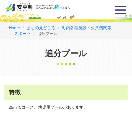
メ
ニ
ュ
ー
Home
まちの見どころ
町内各種施設・公共機関等
スポーツ
追分プール
追分プール
特徴
25m×5コース、幼児用プールがあります。