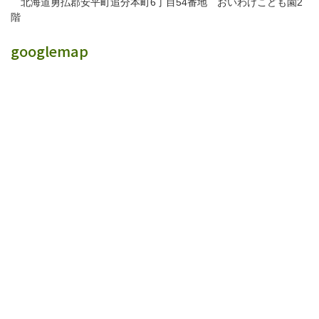
北海道勇払郡安平町追分本町6丁目54番地 おいわけこども園2
階
googlemap