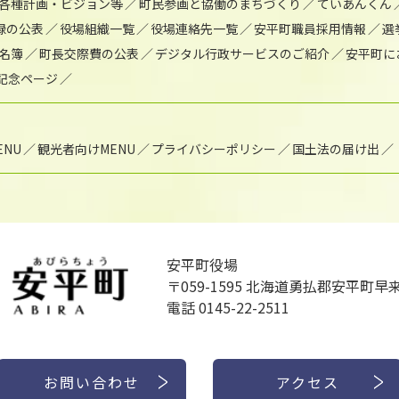
各種計画・ビジョン等
町民参画と協働のまちづくり
ていあんくん
録の公表
役場組織一覧
役場連絡先一覧
安平町職員採用情報
選
名簿
町長交際費の公表
デジタル行政サービスのご紹介
安平町に
年記念ページ
NU
観光者向けMENU
プライバシーポリシー
国土法の届け出
安平町役場
〒059-1595
北海道勇払郡安平町早来
電話 0145-22-2511
お問い合わせ
アクセス