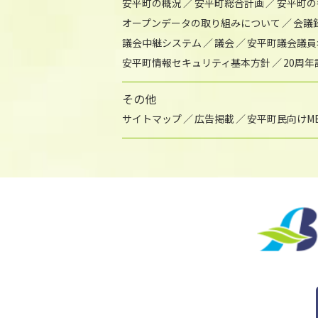
安平町の概況
安平町総合計画
安平町の
オープンデータの取り組みについて
会議
議会中継システム
議会
安平町議会議員
安平町情報セキュリティ基本方針
20周
その他
サイトマップ
広告掲載
安平町民向けME