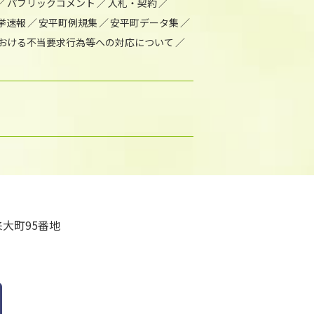
パブリックコメント
入札・契約
挙速報
安平町例規集
安平町データ集
おける不当要求行為等への対応について
大町95番地