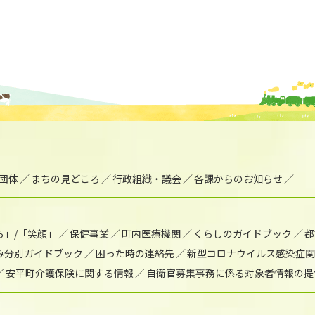
団体
まちの見どころ
行政組織・議会
各課からのお知らせ
ら」/「笑顔」
保健事業
町内医療機関
くらしのガイドブック
都
み分別ガイドブック
困った時の連絡先
新型コロナウイルス感染症関
安平町介護保険に関する情報
自衛官募集事務に係る対象者情報の提