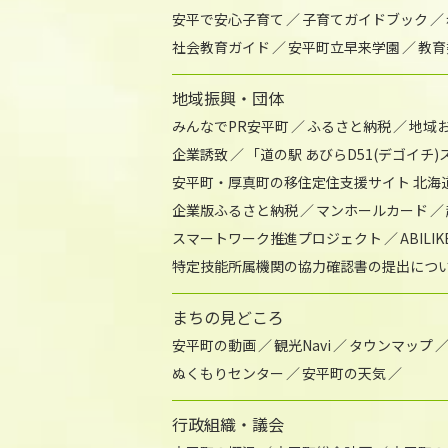
安平で安心子育て
子育てガイドブック
社会教育ガイド
安平町立早来学園
教育
地域振興・団体
みんなでPR安平町
ふるさと納税
地域
企業誘致
「道の駅 あびらD51(デゴイチ
安平町・厚真町の移住定住支援サイト 北海
企業版ふるさと納税
マンホールカード
スマートワーク推進プロジェクト
ABIL
特定技能所属機関の協力確認書の提出につ
まちの見どころ
安平町の動画
観光Navi
タウンマップ
ぬくもりセンター
安平町の天気
行政組織・議会