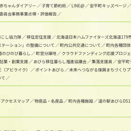
赤ちゃんダイアリー
子育て節約術
LINE@
安平町キッズページ
委員会事務事業点検・評価報告
おこし協力隊
移住定住支援
北海道日本ハムファイターズ北海道179
)ステーション」の整備について
町内公共交通について
町内各種団体
道のびのび暮らし
町営分譲地
クラウドファンディング応援プロジ
起業・創業支援
あびら移住暮らし推進協議会
集落支援員
安平町
IKE（アビライク）
ポイントあびら
未来へつながる復興まちづくりプ
いて
アクセスマップ
物産品・名産品
町内各種施設
道の駅あびらD5