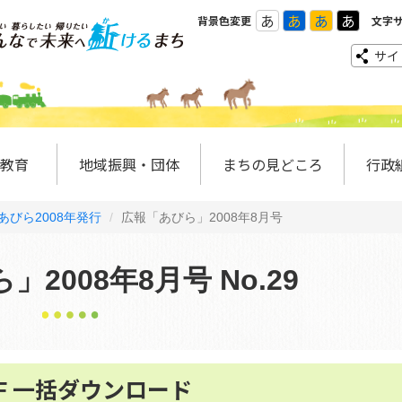
あ
あ
あ
あ
背景色変更
文字
サイ
教育
地域振興・団体
まちの見どころ
行政
あびら2008年発行
広報「あびら」2008年8月号
2008年8月号 No.29
DF 一括ダウンロード