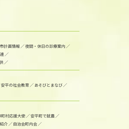
市計画情報
夜間・休日の診療案内
連
供
安平の社会教育
あそびとまなび
市町村応援大使
安平町で就農
紹介
自治会町内会