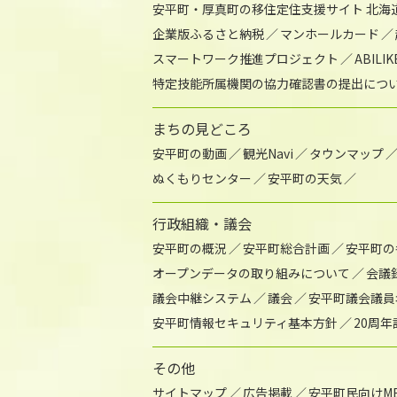
安平町・厚真町の移住定住支援サイト 北海
企業版ふるさと納税
マンホールカード
スマートワーク推進プロジェクト
ABIL
特定技能所属機関の協力確認書の提出につ
まちの見どころ
安平町の動画
観光Navi
タウンマップ
ぬくもりセンター
安平町の天気
行政組織・議会
安平町の概況
安平町総合計画
安平町の
オープンデータの取り組みについて
会議
議会中継システム
議会
安平町議会議員
安平町情報セキュリティ基本方針
20周
その他
サイトマップ
広告掲載
安平町民向けME