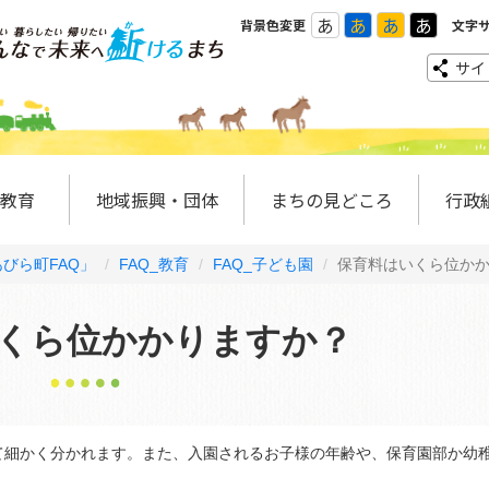
あ
あ
あ
あ
背景色変更
文字
サイ
教育
地域振興・団体
まちの見どころ
行政
びら町FAQ」
FAQ_教育
FAQ_子ども園
保育料はいくら位か
くら位かかりますか？
細かく分かれます。また、入園されるお子様の年齢や、保育園部か幼