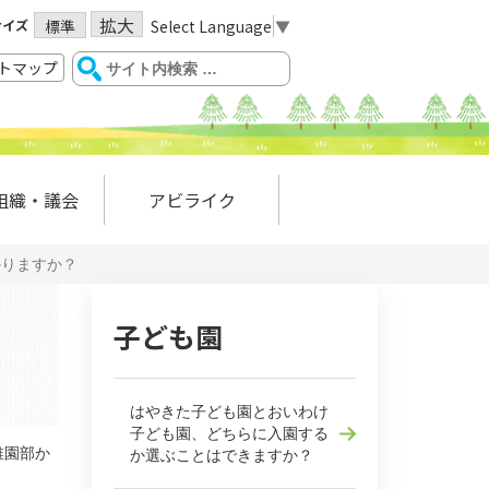
拡大
サイズ
Select Language
▼
標準
トマップ
組織・議会
アビライク
かりますか？
子ども園
はやきた子ども園とおいわけ
子ども園、どちらに入園する
稚園部か
か選ぶことはできますか？