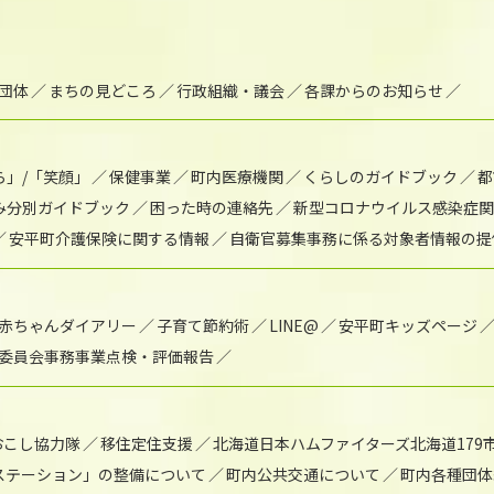
団体
まちの見どころ
行政組織・議会
各課からのお知らせ
ら」/「笑顔」
保健事業
町内医療機関
くらしのガイドブック
都
み分別ガイドブック
困った時の連絡先
新型コロナウイルス感染症関
安平町介護保険に関する情報
自衛官募集事務に係る対象者情報の提
赤ちゃんダイアリー
子育て節約術
LINE@
安平町キッズページ
委員会事務事業点検・評価報告
おこし協力隊
移住定住支援
北海道日本ハムファイターズ北海道179
)ステーション」の整備について
町内公共交通について
町内各種団体