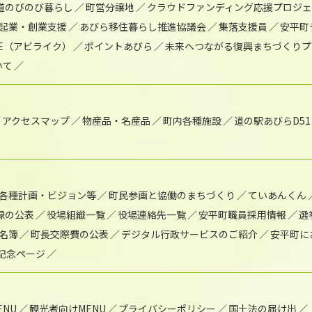
道のびのび暮らし
町営分譲地
クラウドファンディング応援プロジ
起業・創業支援
あびら移住暮らし推進協議会
集落支援員
安平町
IKE（アビライク）
ポイントあびら
未来へつながる復興まちづくりプ
いて
アクセスマップ
物産品・名産品
町内各種施設
道の駅あびらD5
各種計画・ビジョン等
町民参画と協働のまちづくり
ていあんくん
録の公表
役場組織一覧
役場連絡先一覧
安平町職員採用情報
選
名簿
町長交際費の公表
デジタル行政サービスのご紹介
安平町に
年記念ページ
NU
観光者向けMENU
プライバシーポリシー
国土法の届け出