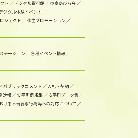
ェクト
デジタル資料館
東京あびら会
デジタル体験イベント
ロジェクト
移住プロモーション
1ステーション
各種イベント情報
パブリックコメント
入札・契約
挙速報
安平町例規集
安平町データ集
おける不当要求行為等への対応について