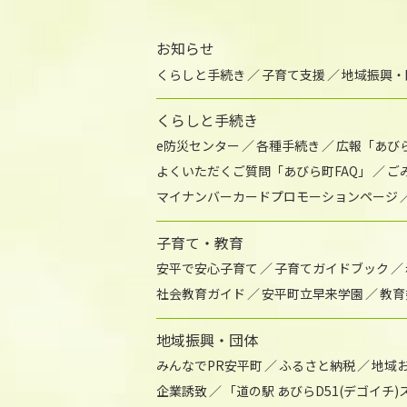
お知らせ
くらしと手続き
子育て支援
地域振興・
くらしと手続き
e防災センター
各種手続き
広報「あび
よくいただくご質問「あびら町FAQ」
ご
マイナンバーカードプロモーションページ
子育て・教育
安平で安心子育て
子育てガイドブック
社会教育ガイド
安平町立早来学園
教育
地域振興・団体
みんなでPR安平町
ふるさと納税
地域
企業誘致
「道の駅 あびらD51(デゴイチ