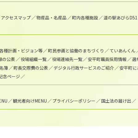
アクセスマップ
物産品・名産品
町内各種施設
道の駅あびらD5
各種計画・ビジョン等
町民参画と協働のまちづくり
ていあんくん
録の公表
役場組織一覧
役場連絡先一覧
安平町職員採用情報
選
名簿
町長交際費の公表
デジタル行政サービスのご紹介
安平町に
年記念ページ
NU
観光者向けMENU
プライバシーポリシー
国土法の届け出