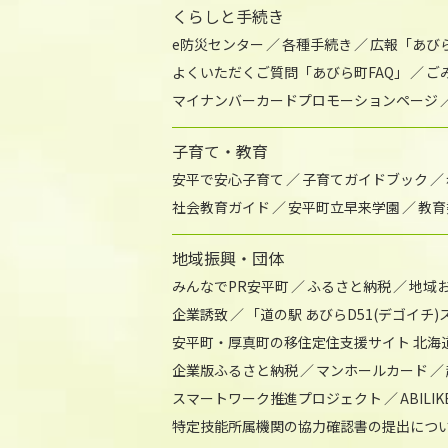
くらしと手続き
e防災センター
各種手続き
広報「あび
よくいただくご質問「あびら町FAQ」
ご
マイナンバーカードプロモーションページ
子育て・教育
安平で安心子育て
子育てガイドブック
社会教育ガイド
安平町立早来学園
教育
地域振興・団体
みんなでPR安平町
ふるさと納税
地域
企業誘致
「道の駅 あびらD51(デゴイチ
安平町・厚真町の移住定住支援サイト 北海
企業版ふるさと納税
マンホールカード
スマートワーク推進プロジェクト
ABIL
特定技能所属機関の協力確認書の提出につ