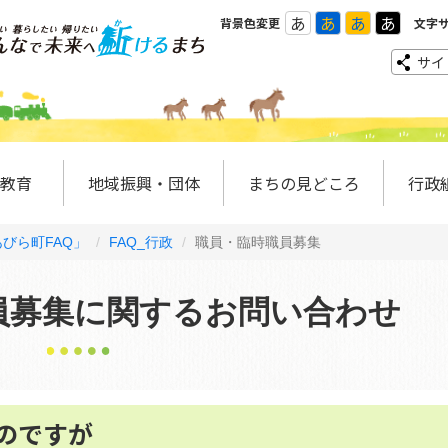
あ
あ
あ
あ
背景色変更
文字
サイ
教育
地域振興・団体
まちの見どころ
行政
びら町FAQ」
FAQ_行政
職員・臨時職員募集
員募集に関するお問い合わせ
のですが