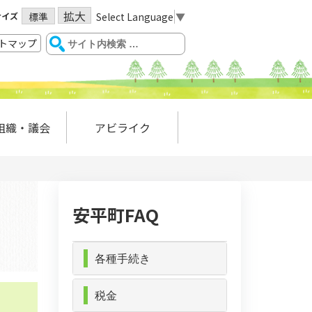
拡大
サイズ
Select Language
▼
標準
トマップ
組織・議会
アビライク
安平町FAQ
各種手続き
税金