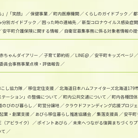
ら」/「笑顔」
保健事業
町内医療機関
くらしのガイドブック
都
み分別ガイドブック
困った時の連絡先
新型コロナウイルス感染症関
安平町介護保険に関する情報
自衛官募集事務に係る対象者情報の提
赤ちゃんダイアリー
子育て節約術
LINE@
安平町キッズページ
委員会事務事業点検・評価報告
おこし協力隊
移住定住支援
北海道日本ハムファイターズ北海道179
)ステーション」の整備について
町内公共交通について
町内各種団体
道のびのび暮らし
町営分譲地
クラウドファンディング応援プロジ
起業・創業支援
あびら移住暮らし推進協議会
集落支援員
安平町
IKE（アビライク）
ポイントあびら
未来へつながる復興まちづくりプ
いて