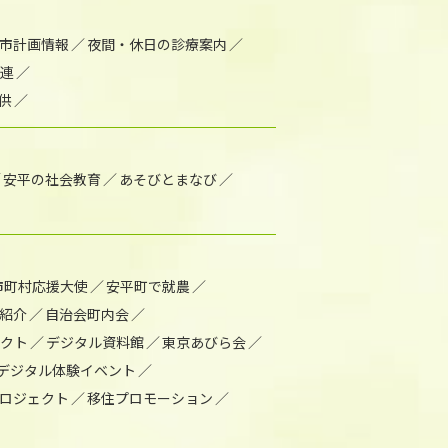
市計画情報
夜間・休日の診療案内
連
供
安平の社会教育
あそびとまなび
市町村応援大使
安平町で就農
紹介
自治会町内会
ェクト
デジタル資料館
東京あびら会
デジタル体験イベント
ロジェクト
移住プロモーション