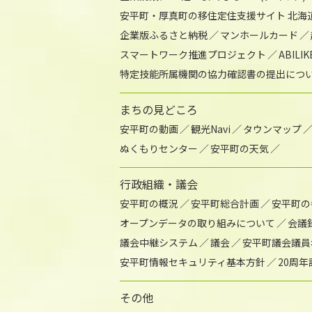
安平町・厚真町の移住定住支援サイト 北海
企業版ふるさと納税
マンホールカード
スマートワーク推進プロジェクト
ABIL
特定技能所属機関の協力確認書の提出につ
まちの見どころ
安平町の動画
観光Navi
タウンマップ
ぬくもりセンター
安平町の天気
行政組織・議会
安平町の概況
安平町総合計画
安平町の
オープンデータの取り組みについて
会議
議会中継システム
議会
安平町議会議員
安平町情報セキュリティ基本方針
20周
その他