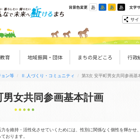
あ
あ
あ
あ
背景色変更
文字
サイ
教育
地域振興・団体
まちの見どころ
行政
ジョン等
Ⅱ.人づくり・コミュニティ
第3次 安平町男女共同参画基
平町男女共同参画基本計画
力を維持・活性化させていくためには、性別に関係なく個性を輝かせ
っております。