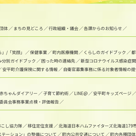
団体
まちの見どころ
行政組織・議会
各課からのお知らせ
ら」/「笑顔」
保健事業
町内医療機関
くらしのガイドブック
都
み分別ガイドブック
困った時の連絡先
新型コロナウイルス感染症関
安平町介護保険に関する情報
自衛官募集事務に係る対象者情報の提
赤ちゃんダイアリー
子育て節約術
LINE@
安平町キッズページ
委員会事務事業点検・評価報告
おこし協力隊
移住定住支援
北海道日本ハムファイターズ北海道179
)ステーション」の整備について
町内公共交通について
町内各種団体