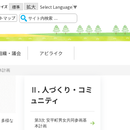
拡大
サイズ
Select Language
▼
標準
トマップ
組織・議会
アビライク
本計画
Ⅱ. 人づくり・コミ
ュニティ
第3次 安平町男女共同参画基
、多様な
本計画