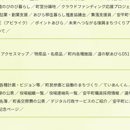
道のびのび暮らし
町営分譲地
クラウドファンディング応援プロジ
起業・創業支援
あびら移住暮らし推進協議会
集落支援員
安平町
IKE（アビライク）
ポイントあびら
未来へつながる復興まちづくりプ
いて
アクセスマップ
物産品・名産品
町内各種施設
道の駅あびらD5
各種計画・ビジョン等
町民参画と協働のまちづくり
ていあんくん
録の公表
役場組織一覧
役場連絡先一覧
安平町職員採用情報
選
名簿
町長交際費の公表
デジタル行政サービスのご紹介
安平町に
年記念ページ