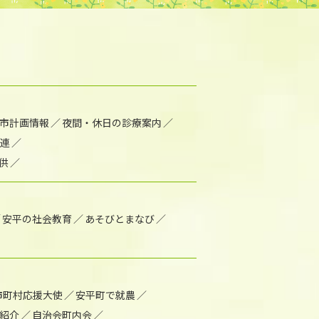
市計画情報
夜間・休日の診療案内
連
供
安平の社会教育
あそびとまなび
市町村応援大使
安平町で就農
紹介
自治会町内会