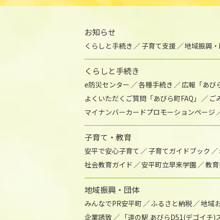
お知らせ
くらしと手続き
子育て支援
地域振興・
くらしと手続き
e防災センター
各種手続き
広報「あび
よくいただくご質問「あびら町FAQ」
ご
マイナンバーカードプロモーションページ
子育て・教育
安平で安心子育て
子育てガイドブック
社会教育ガイド
安平町立早来学園
教育
地域振興・団体
みんなでPR安平町
ふるさと納税
地域
企業誘致
「道の駅 あびらD51(デゴイチ