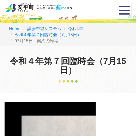
メ
ニ
ュ
ー
Home
議会中継システム
令和4年
令和４年第７回臨時会（7月15日）
07月15日 契約の締結
令和４年第７回臨時会（7月15
日）