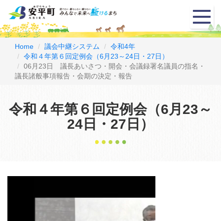
メ
ニ
ュ
ー
Home
議会中継システム
令和4年
令和４年第６回定例会（6月23～24日・27日）
06月23日 議長あいさつ・開会・会議録署名議員の指名・
議長諸般事項報告・会期の決定・報告
令和４年第６回定例会（6月23～
24日・27日）