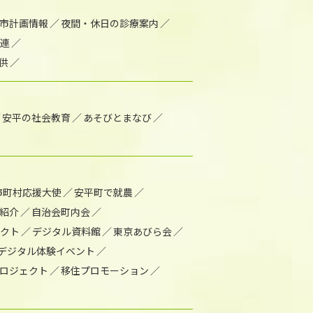
市計画情報
夜間・休日の診療案内
連
供
安平の社会教育
あそびとまなび
市町村応援大使
安平町で就農
紹介
自治会町内会
ェクト
デジタル資料館
東京あびら会
デジタル体験イベント
ロジェクト
移住プロモーション