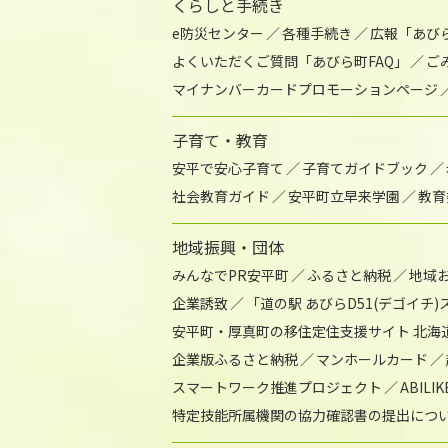
くらしと手続き
e防災センター
各種手続き
広報「あび
よくいただくご質問「あびら町FAQ」
ご
マイナンバーカードプロモーションページ
子育て・教育
安平で安心子育て
子育てガイドブック
社会教育ガイド
安平町立早来学園
教育
地域振興・団体
みんなでPR安平町
ふるさと納税
地域
企業誘致
「道の駅 あびらD51(デゴイチ
安平町・厚真町の移住定住支援サイト 北海
企業版ふるさと納税
マンホールカード
スマートワーク推進プロジェクト
ABIL
特定技能所属機関の協力確認書の提出につ