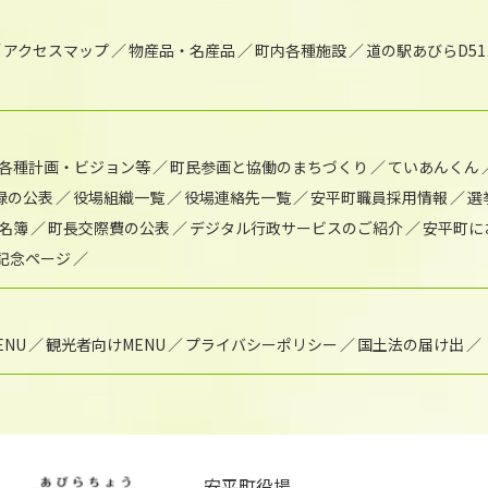
アクセスマップ
物産品・名産品
町内各種施設
道の駅あびらD5
各種計画・ビジョン等
町民参画と協働のまちづくり
ていあんくん
録の公表
役場組織一覧
役場連絡先一覧
安平町職員採用情報
選
名簿
町長交際費の公表
デジタル行政サービスのご紹介
安平町に
年記念ページ
NU
観光者向けMENU
プライバシーポリシー
国土法の届け出
安平町役場