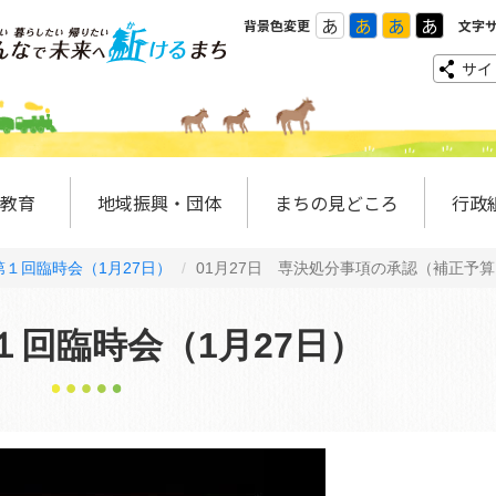
あ
あ
あ
あ
背景色変更
文字
サイ
教育
地域振興・団体
まちの見どころ
行政
１回臨時会（1月27日）
01月27日 専決処分事項の承認（補正予
１回臨時会（1月27日）