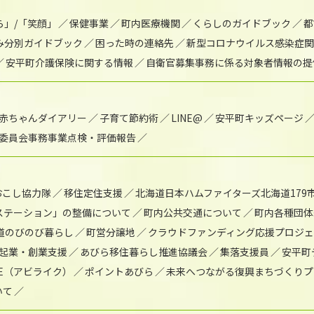
ら」/「笑顔」
保健事業
町内医療機関
くらしのガイドブック
都
み分別ガイドブック
困った時の連絡先
新型コロナウイルス感染症関
安平町介護保険に関する情報
自衛官募集事務に係る対象者情報の提
赤ちゃんダイアリー
子育て節約術
LINE@
安平町キッズページ
委員会事務事業点検・評価報告
おこし協力隊
移住定住支援
北海道日本ハムファイターズ北海道179
)ステーション」の整備について
町内公共交通について
町内各種団体
道のびのび暮らし
町営分譲地
クラウドファンディング応援プロジ
起業・創業支援
あびら移住暮らし推進協議会
集落支援員
安平町
IKE（アビライク）
ポイントあびら
未来へつながる復興まちづくりプ
いて