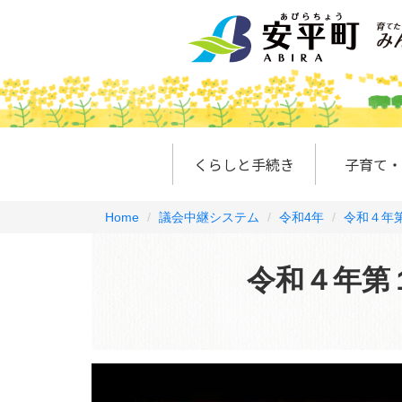
くらしと手続き
子育て・
Home
議会中継システム
令和4年
令和４年第
令和４年第