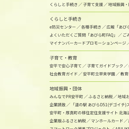
くらしと手続き
子育て支援
地域振興・
くらしと手続き
e防災センター
各種手続き
広報「あび
よくいただくご質問「あびら町FAQ」
ご
マイナンバーカードプロモーションページ
子育て・教育
安平で安心子育て
子育てガイドブック
社会教育ガイド
安平町立早来学園
教育
地域振興・団体
みんなでPR安平町
ふるさと納税
地域
企業誘致
「道の駅 あびらD51(デゴイチ
安平町・厚真町の移住定住支援サイト 北海
企業版ふるさと納税
マンホールカード
スマートワーク推進プロジェクト
ABIL