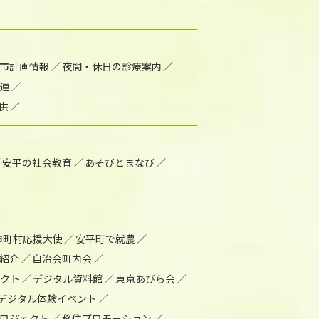
市計画情報
夜間・休日の診療案内
連
供
安平の社会教育
あそびとまなび
市町村応援大使
安平町で就農
紹介
自治会町内会
ェクト
デジタル資料館
東京あびら会
デジタル体験イベント
ロジェクト
移住プロモーション