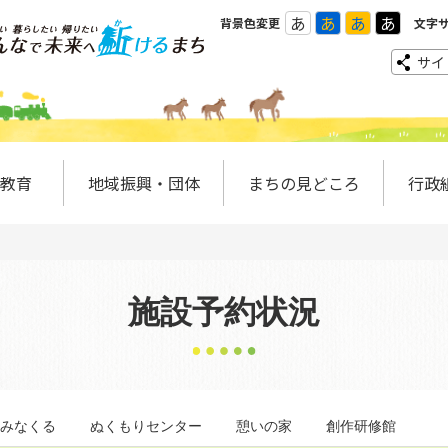
あ
あ
あ
あ
背景色変更
文字
サイ
教育
地域振興・団体
まちの見どころ
行政
施設予約状況
みなくる
ぬくもりセンター
憩いの家
創作研修館