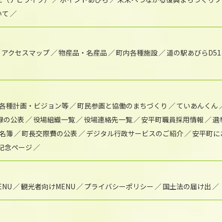
いて
アクセスマップ
物産品・名産品
町内各種施設
道の駅あびらD5
各種計画・ビジョン等
町民参画と協働のまちづくり
ていあんくん
録の公表
役場組織一覧
役場連絡先一覧
安平町職員採用情報
選
名簿
町長交際費の公表
デジタル行政サービスのご紹介
安平町に
年記念ページ
NU
観光者向けMENU
プライバシーポリシー
国土法の届け出