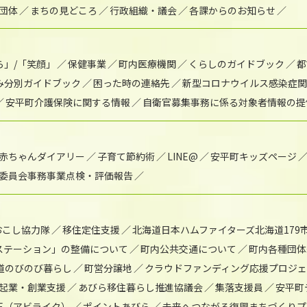
団体
まちの見どころ
行政組織・議会
各課からのお知らせ
ら」/「笑顔」
保健事業
町内医療機関
くらしのガイドブック
都
み分別ガイドブック
困った時の連絡先
新型コロナウイルス感染症関
安平町介護保険に関する情報
自衛官募集事務に係る対象者情報の提
赤ちゃんダイアリー
子育て節約術
LINE@
安平町キッズページ
委員会事務事業点検・評価報告
おこし協力隊
移住定住支援
北海道日本ハムファイターズ北海道179
)ステーション」の整備について
町内公共交通について
町内各種団体
道のびのび暮らし
町営分譲地
クラウドファンディング応援プロジ
起業・創業支援
あびら移住暮らし推進協議会
集落支援員
安平町
IKE（アビライク）
ポイントあびら
未来へつながる復興まちづくりプ