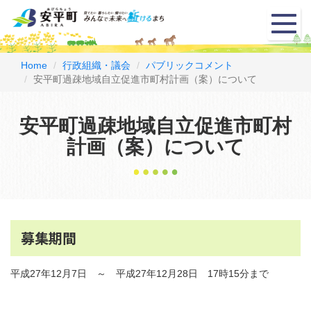
メ
ニ
ュ
ー
Home
行政組織・議会
パブリックコメント
安平町過疎地域自立促進市町村計画（案）について
安平町過疎地域自立促進市町村
計画（案）について
募集期間
平成27年12月7日 ～ 平成27年12月28日 17時15分まで