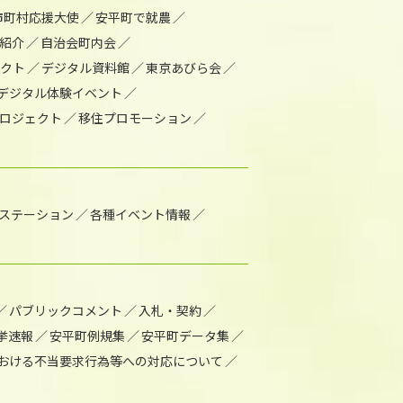
市町村応援大使
安平町で就農
紹介
自治会町内会
ェクト
デジタル資料館
東京あびら会
デジタル体験イベント
ロジェクト
移住プロモーション
1ステーション
各種イベント情報
パブリックコメント
入札・契約
挙速報
安平町例規集
安平町データ集
おける不当要求行為等への対応について