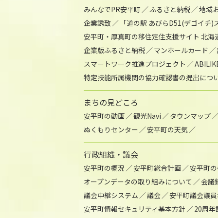
みんなでPR安平町
ふるさと納税
地域
企業誘致
「道の駅 あびらD51(デゴイチ
安平町・厚真町の移住定住支援サイト 北海
企業版ふるさと納税
マンホールカード
スマートワーク推進プロジェクト
ABIL
特定技能所属機関の協力確認書の提出につ
まちの見どころ
安平町の動画
観光Navi
タウンマップ
ぬくもりセンター
安平町の天気
行政組織・議会
安平町の概況
安平町総合計画
安平町の
オープンデータの取り組みについて
会議
議会中継システム
議会
安平町議会議員
安平町情報セキュリティ基本方針
20周