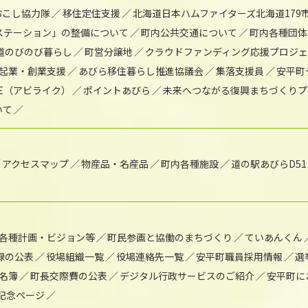
おこし協力隊
移住定住支援
北海道日本ハムファイターズ北海道179
)ステーション」の整備について
町内公共交通について
町内各種団体
道のびのび暮らし
町営分譲地
クラウドファンディング応援プロジ
起業・創業支援
あびら移住暮らし推進協議会
集落支援員
安平町
IKE（アビライク）
ポイントあびら
未来へつながる復興まちづくりプ
いて
アクセスマップ
物産品・名産品
町内各種施設
道の駅あびらD5
各種計画・ビジョン等
町民参画と協働のまちづくり
ていあんくん
録の公表
役場組織一覧
役場連絡先一覧
安平町職員採用情報
選
名簿
町長交際費の公表
デジタル行政サービスのご紹介
安平町に
年記念ページ