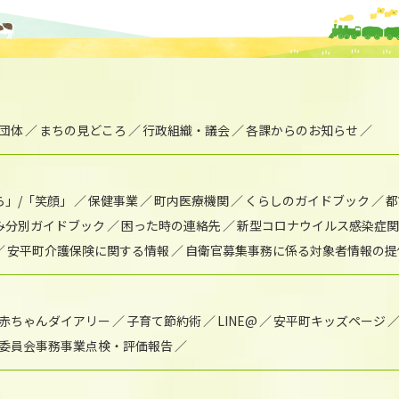
団体
まちの見どころ
行政組織・議会
各課からのお知らせ
ら」/「笑顔」
保健事業
町内医療機関
くらしのガイドブック
都
み分別ガイドブック
困った時の連絡先
新型コロナウイルス感染症関
安平町介護保険に関する情報
自衛官募集事務に係る対象者情報の提
赤ちゃんダイアリー
子育て節約術
LINE@
安平町キッズページ
委員会事務事業点検・評価報告