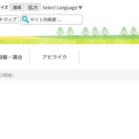
拡大
サイズ
Select Language
▼
標準
トマップ
組織・議会
アビライク
6日開催）