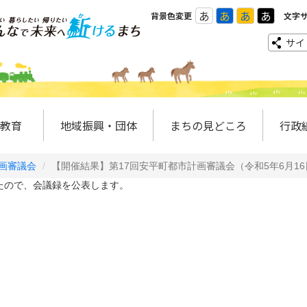
あ
あ
あ
あ
背景色変更
文字
サイ
教育
地域振興・団体
まちの見どころ
行政
画審議会
【開催結果】第17回安平町都市計画審議会（令和5年6月1
たので、会議録を公表します。