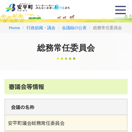
メ
ニ
ュ
ー
Home
行政組織・議会
会議録の公表
総務常任委員会
総務常任委員会
審議会等情報
会議の名称
安平町議会総務常任委員会