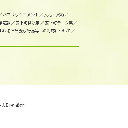
パブリックコメント
入札・契約
挙速報
安平町例規集
安平町データ集
おける不当要求行為等への対応について
大町95番地