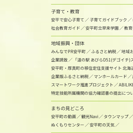
子育て・教育
安平で安心子育て
子育てガイドブック
社会教育ガイド
安平町立早来学園
教育
地域振興・団体
みんなでPR安平町
ふるさと納税
地域
企業誘致
「道の駅 あびらD51(デゴイチ
安平町・厚真町の移住定住支援サイト 北海
企業版ふるさと納税
マンホールカード
スマートワーク推進プロジェクト
ABIL
特定技能所属機関の協力確認書の提出につ
まちの見どころ
安平町の動画
観光Navi
タウンマップ
ぬくもりセンター
安平町の天気