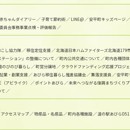
赤ちゃんダイアリー
子育て節約術
LINE@
安平町キッズページ
委員会事務事業点検・評価報告
おこし協力隊
移住定住支援
北海道日本ハムファイターズ北海道179
)ステーション」の整備について
町内公共交通について
町内各種団体
道のびのび暮らし
町営分譲地
クラウドファンディング応援プロジ
起業・創業支援
あびら移住暮らし推進協議会
集落支援員
安平町
IKE（アビライク）
ポイントあびら
未来へつながる復興まちづくりプ
いて
アクセスマップ
物産品・名産品
町内各種施設
道の駅あびらD5