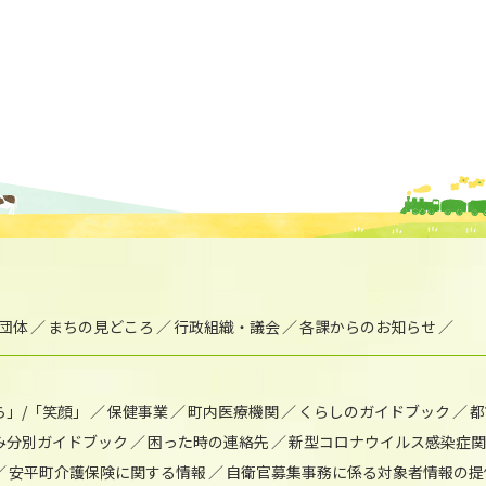
団体
まちの見どころ
行政組織・議会
各課からのお知らせ
ら」/「笑顔」
保健事業
町内医療機関
くらしのガイドブック
都
み分別ガイドブック
困った時の連絡先
新型コロナウイルス感染症関
安平町介護保険に関する情報
自衛官募集事務に係る対象者情報の提