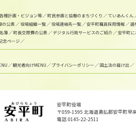
各種計画・ビジョン等
町民参画と協働のまちづくり
ていあんくん
録の公表
役場組織一覧
役場連絡先一覧
安平町職員採用情報
選
名簿
町長交際費の公表
デジタル行政サービスのご紹介
安平町に
年記念ページ
NU
観光者向けMENU
プライバシーポリシー
国土法の届け出
安平町役場
〒059-1595
北海道勇払郡安平町早来
電話 0145-22-2511