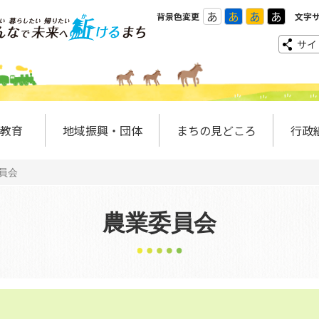
あ
あ
あ
あ
背景色変更
文字
サイ
教育
地域振興・団体
まちの見どころ
行政
員会
農業委員会