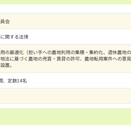
委員会
等に関する法律
利用の最適化（担い手への農地利用の集積・集約化、遊休農地
農地法に基づく農地の売買・賃貸の許可、農地転用案件への意
て設置。
間、定数14名