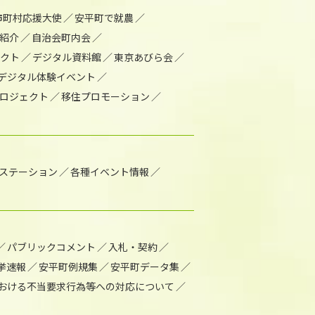
市町村応援大使
安平町で就農
紹介
自治会町内会
ェクト
デジタル資料館
東京あびら会
デジタル体験イベント
ロジェクト
移住プロモーション
1ステーション
各種イベント情報
パブリックコメント
入札・契約
挙速報
安平町例規集
安平町データ集
おける不当要求行為等への対応について