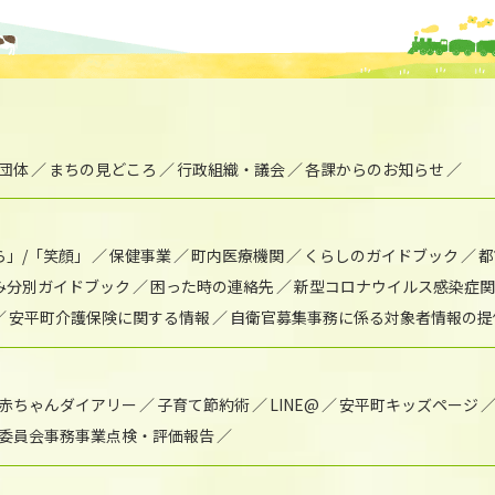
団体
まちの見どころ
行政組織・議会
各課からのお知らせ
ら」/「笑顔」
保健事業
町内医療機関
くらしのガイドブック
都
み分別ガイドブック
困った時の連絡先
新型コロナウイルス感染症関
安平町介護保険に関する情報
自衛官募集事務に係る対象者情報の提
赤ちゃんダイアリー
子育て節約術
LINE@
安平町キッズページ
委員会事務事業点検・評価報告