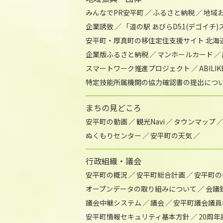
みんなでPR安平町
ふるさと納税
地域
企業誘致
「道の駅 あびらD51(デゴイチ
安平町・厚真町の移住定住支援サイト 北海
企業版ふるさと納税
マンホールカード
スマートワーク推進プロジェクト
ABIL
特定技能所属機関の協力確認書の提出につ
まちの見どころ
安平町の動画
観光Navi
タウンマップ
ぬくもりセンター
安平町の天気
行政組織・議会
安平町の概況
安平町総合計画
安平町の
オープンデータの取り組みについて
会議
議会中継システム
議会
安平町議会議員
安平町情報セキュリティ基本方針
20周