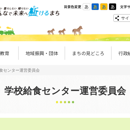
あ
あ
あ
あ
背景色変更
文字
サイ
教育
地域振興・団体
まちの見どころ
行政
食センター運営委員会
学校給食センター運営委員会