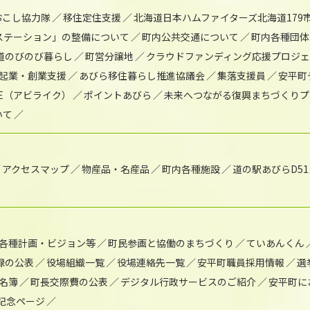
おこし協力隊
移住定住支援
北海道日本ハムファイターズ北海道179
)ステーション」の整備について
町内公共交通について
町内各種団体
道のびのび暮らし
町営分譲地
クラウドファンディング応援プロジ
起業・創業支援
あびら移住暮らし推進協議会
集落支援員
安平町
IKE（アビライク）
ポイントあびら
未来へつながる復興まちづくりプ
いて
アクセスマップ
物産品・名産品
町内各種施設
道の駅あびらD5
各種計画・ビジョン等
町民参画と協働のまちづくり
ていあんくん
録の公表
役場組織一覧
役場連絡先一覧
安平町職員採用情報
選
名簿
町長交際費の公表
デジタル行政サービスのご紹介
安平町に
年記念ページ