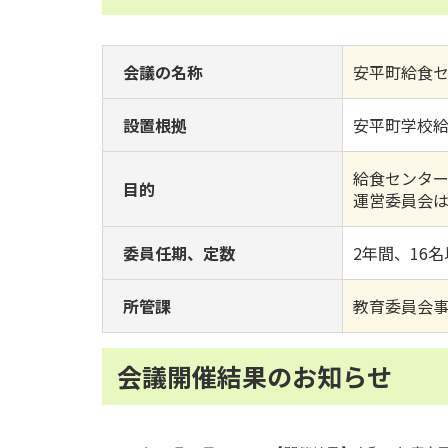
会議の名称
安平町給食
設置根拠
安平町学校
給食センタ
目的
運営委員会
委員任期、定数
2年間、16
所管課
教育委員会
会議開催結果のお知らせ