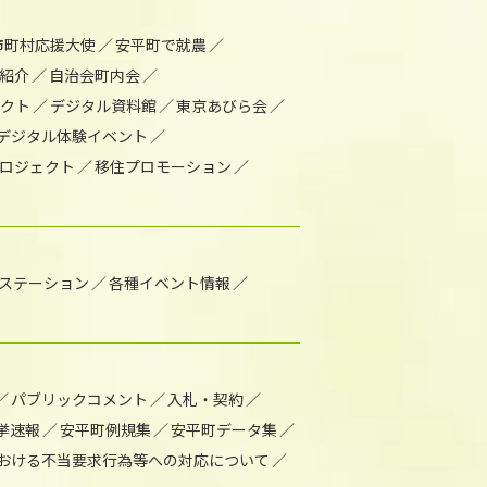
市町村応援大使
安平町で就農
紹介
自治会町内会
ェクト
デジタル資料館
東京あびら会
デジタル体験イベント
ロジェクト
移住プロモーション
1ステーション
各種イベント情報
パブリックコメント
入札・契約
挙速報
安平町例規集
安平町データ集
おける不当要求行為等への対応について