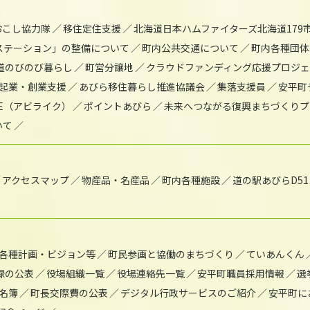
おこし協力隊
移住定住支援
北海道日本ハムファイターズ北海道179
)ステーション」の整備について
町内公共交通について
町内各種団体
道のびのび暮らし
町営分譲地
クラウドファンディング応援プロジ
起業・創業支援
あびら移住暮らし推進協議会
集落支援員
安平町
IKE（アビライク）
ポイントあびら
未来へつながる復興まちづくりプ
いて
アクセスマップ
物産品・名産品
町内各種施設
道の駅あびらD5
各種計画・ビジョン等
町民参画と協働のまちづくり
ていあんくん
録の公表
役場組織一覧
役場連絡先一覧
安平町職員採用情報
選
名簿
町長交際費の公表
デジタル行政サービスのご紹介
安平町に