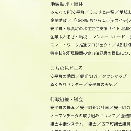
地域振興・団体
みんなでPR安平町
ふるさと納税
地域
企業誘致
「道の駅 あびらD51(デゴイチ
安平町・厚真町の移住定住支援サイト 北海
企業版ふるさと納税
マンホールカード
スマートワーク推進プロジェクト
ABIL
特定技能所属機関の協力確認書の提出につ
まちの見どころ
安平町の動画
観光Navi
タウンマップ
ぬくもりセンター
安平町の天気
行政組織・議会
安平町の概況
安平町総合計画
安平町の
オープンデータの取り組みについて
会議
議会中継システム
議会
安平町議会議員