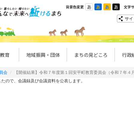
あ
あ
あ
あ
背景色変更
文字
サイ
教育
地域振興・団体
まちの見どころ
行政
員会
【開催結果】令和７年度第１回安平町教育委員会（令和７年４月
たので、会議録及び会議資料を公表します。