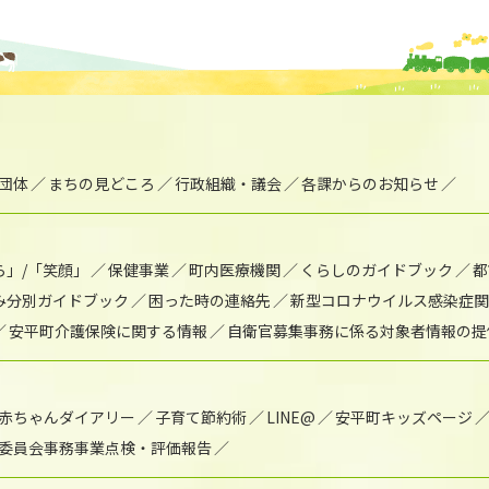
団体
まちの見どころ
行政組織・議会
各課からのお知らせ
ら」/「笑顔」
保健事業
町内医療機関
くらしのガイドブック
都
み分別ガイドブック
困った時の連絡先
新型コロナウイルス感染症関
安平町介護保険に関する情報
自衛官募集事務に係る対象者情報の提
赤ちゃんダイアリー
子育て節約術
LINE@
安平町キッズページ
委員会事務事業点検・評価報告