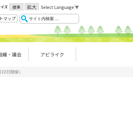
拡大
サイズ
Select Language
▼
標準
トマップ
組織・議会
アビライク
22日開催）